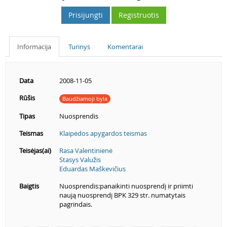
Prisijungti
Registruotis
Informacija
Turinys
Komentarai
Data
2008-11-05
Rūšis
Baudžiamoji byla
Tipas
Nuosprendis
Teismas
Klaipėdos apygardos teismas
Teisėjas(ai)
Rasa Valentinienė
Stasys Valužis
Eduardas Maškevičius
Baigtis
Nuosprendis:panaikinti nuosprendį ir priimti
naują nuosprendį BPK 329 str. numatytais
pagrindais.