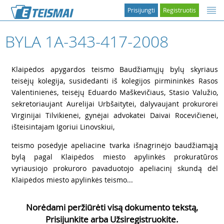
Prisijungti
Registruotis
BYLA 1A-343-417-2008
1
Klaipėdos apygardos teismo Baudžiamųjų bylų skyriaus
teisėjų kolegija, susidedanti iš kolegijos pirmininkės Rasos
Valentinienės, teisėjų Eduardo Maškevičiaus, Stasio Valužio,
sekretoriaujant Aurelijai Urbšaitytei, dalyvaujant prokurorei
Virginijai Tilvikienei, gynėjai advokatei Daivai Rocevičienei,
išteisintajam Igoriui Linovskiui,
2
teismo posėdyje apeliacine tvarka išnagrinėjo baudžiamąją
bylą pagal Klaipėdos miesto apylinkės prokuratūros
vyriausiojo prokuroro pavaduotojo apeliacinį skundą dėl
Klaipėdos miesto apylinkės teismo...
Norėdami peržiūrėti visą dokumento tekstą,
Prisijunkite arba Užsiregistruokite.