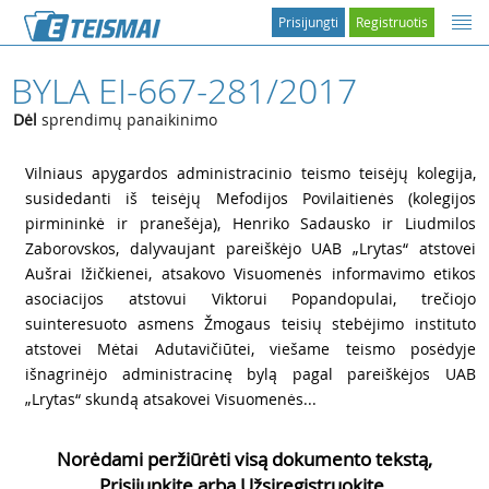
Prisijungti
Registruotis
BYLA EI-667-281/2017
Dėl
sprendimų panaikinimo
1
Vilniaus apygardos administracinio teismo teisėjų kolegija,
susidedanti iš teisėjų Mefodijos Povilaitienės (kolegijos
pirmininkė ir pranešėja), Henriko Sadausko ir Liudmilos
Zaborovskos, dalyvaujant pareiškėjo UAB „Lrytas“ atstovei
Aušrai Ižičkienei, atsakovo Visuomenės informavimo etikos
asociacijos atstovui Viktorui Popandopulai, trečiojo
suinteresuoto asmens Žmogaus teisių stebėjimo instituto
atstovei Mėtai Adutavičiūtei, viešame teismo posėdyje
išnagrinėjo administracinę bylą pagal pareiškėjos UAB
„Lrytas“ skundą atsakovei Visuomenės...
Norėdami peržiūrėti visą dokumento tekstą,
Prisijunkite arba Užsiregistruokite.