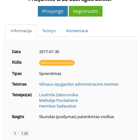
Prisijungti
Registruotis
Informacija
Turinys
Komentarai
Data
2017-01-30
Rūšis
Administracinė byla
Tipas
Sprendimas
Teismas
Vilniaus apygardos administracinis teismas
Teisėjas(ai)
Liudmila Zaborovska
Mefodija Povilaitienė
Henrikas Sadauskas
Baigtis
Skundas (prašymas) patenkintas visiškai.
1
1.25