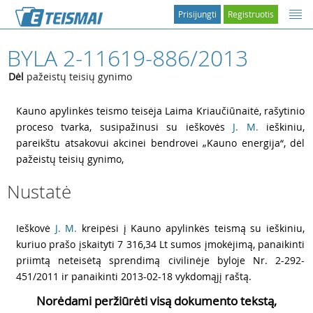
Prisijungti
Registruotis
BYLA 2-11619-886/2013
Dėl
pažeistų teisių gynimo
2
Kauno apylinkės teismo teisėja Laima Kriaučiūnaitė, rašytinio
proceso tvarka, susipažinusi su ieškovės
J. M.
ieškiniu,
pareikštu atsakovui akcinei bendrovei „Kauno energija“, dėl
pažeistų teisių gynimo,
Nustatė
3
Ieškovė
J. M.
kreipėsi į Kauno apylinkės teismą su ieškiniu,
kuriuo prašo įskaityti 7 316,34 Lt sumos įmokėjimą, panaikinti
priimtą neteisėtą sprendimą civilinėje byloje Nr. 2-292-
451/2011 ir panaikinti 2013-02-18 vykdomąjį raštą.
Norėdami peržiūrėti visą dokumento tekstą,