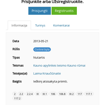
Prisijunkite arba Užsiregistruokite.
Prisijungti
Registruotis
Informacija
Turinys
Komentarai
Data
2013-05-21
Rūšis
Civilinė byla
Tipas
Nutartis
Teismas
Kauno apylinkės teismo Kauno rūmai
Teisėjas(ai)
Laima Kriaučiūnaitė
Baigtis
Ieškinį atsisakyta priimti.
2
2.2
2.2.4
III
III.1
106
106.8
III.2
117
117.1
117.2