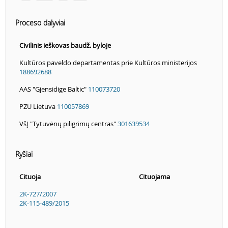
Proceso dalyviai
Civilinis ieškovas baudž. byloje
Kultūros paveldo departamentas prie Kultūros ministerijos
188692688
AAS "Gjensidige Baltic"
110073720
PZU Lietuva
110057869
VšĮ "Tytuvėnų piligrimų centras"
301639534
Ryšiai
Cituoja
Cituojama
2K-727/2007
2K-115-489/2015