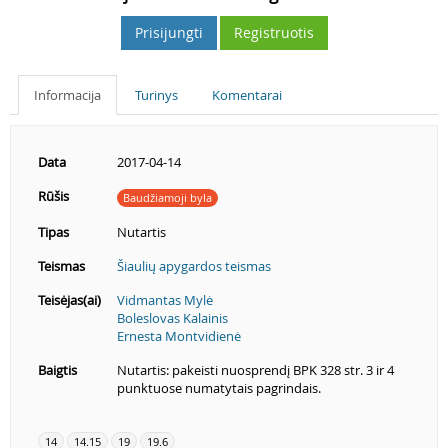
Prisijungti
Registruotis
Informacija
Turinys
Komentarai
Data
2017-04-14
Rūšis
Baudžiamoji byla
Tipas
Nutartis
Teismas
Šiaulių apygardos teismas
Teisėjas(ai)
Vidmantas Mylė
Boleslovas Kalainis
Ernesta Montvidienė
Baigtis
Nutartis: pakeisti nuosprendį BPK 328 str. 3 ir 4
punktuose numatytais pagrindais.
14
14.15
19
19.6