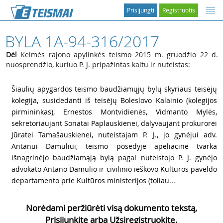
Prisijungti
Registruotis
BYLA 1A-94-316/2017
Dėl
Kelmės rajono apylinkės teismo 2015 m. gruodžio 22 d.
nuosprendžio, kuriuo P. J. pripažintas kaltu ir nuteistas:
1
Šiaulių apygardos teismo baudžiamųjų bylų skyriaus teisėjų
kolegija, susidedanti iš teisėjų Boleslovo Kalainio (kolegijos
pirmininkas), Ernestos Montvidienės, Vidmanto Mylės,
sekretoriaujant Sonatai Paplauskienei, dalyvaujant prokurorei
Jūratei Tamašauskienei, nuteistajam
P. J., jo gynėjui adv.
Antanui Damuliui, teismo posėdyje apeliacine tvarka
išnagrinėjo baudžiamąją bylą pagal nuteistojo
P. J. gynėjo
advokato Antano Damulio ir civilinio ieškovo Kultūros paveldo
departamento prie Kultūros ministerijos (toliau...
Norėdami peržiūrėti visą dokumento tekstą,
Prisijunkite arba Užsiregistruokite.