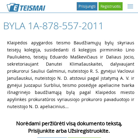
Prisijungti
Registruotis
BYLA 1A-878-557-2011
1
Klaipėdos apygardos teismo Baudžiamųjų bylų skyriaus
teisėjų kolegija, susidedanti iš kolegijos pirmininko Lino
Pauliukėno, teisėjų Eduardo Maškevičiaus ir Daliaus Jocio,
sekretoriaujant Danutei Klimašauskaitei, dalyvaujant
prokurorui Sauliui Galminui, nuteistojo R. S. gynėjui Vaclovui
Janušauskui, nuteistojo N. D. atstovui pagal įstatymą A. V. ir
gynėjui Juozapui Surbliui, teismo posėdyje apeliacine tvarka
išnagrinėjo baudžiamąją bylą pagal Klaipėdos miesto
apylinkės prokuratūros vyriausiojo prokuroro pavaduotojo ir
nuteistojo N. D. apeliacinius...
Norėdami peržiūrėti visą dokumento tekstą,
Prisijunkite arba Užsiregistruokite.