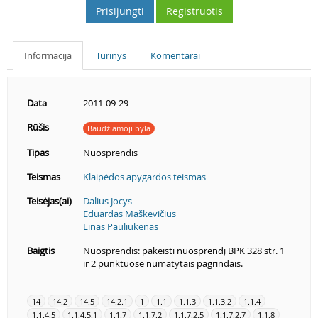
Prisijungti
Registruotis
Informacija
Turinys
Komentarai
Data
2011-09-29
Rūšis
Baudžiamoji byla
Tipas
Nuosprendis
Teismas
Klaipėdos apygardos teismas
Teisėjas(ai)
Dalius Jocys
Eduardas Maškevičius
Linas Pauliukėnas
Baigtis
Nuosprendis: pakeisti nuosprendį BPK 328 str. 1
ir 2 punktuose numatytais pagrindais.
14
14.2
14.5
14.2.1
1
1.1
1.1.3
1.1.3.2
1.1.4
1.1.4.5
1.1.4.5.1
1.1.7
1.1.7.2
1.1.7.2.5
1.1.7.2.7
1.1.8