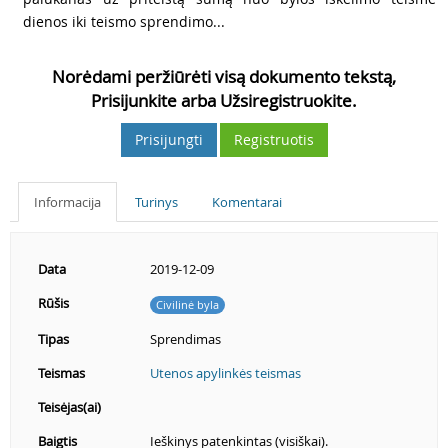
dienos iki teismo sprendimo...
Norėdami peržiūrėti visą dokumento tekstą,
Prisijunkite arba Užsiregistruokite.
Prisijungti
Registruotis
Informacija
Turinys
Komentarai
Data
2019-12-09
Rūšis
Civilinė byla
Tipas
Sprendimas
Teismas
Utenos apylinkės teismas
Teisėjas(ai)
Baigtis
Ieškinys patenkintas (visiškai).