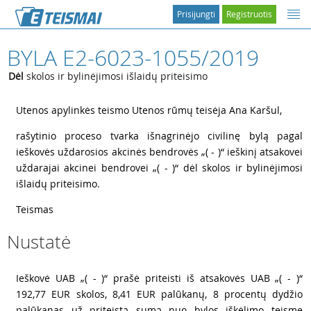
Prisijungti
Registruotis
BYLA E2-6023-1055/2019
Dėl
skolos ir bylinėjimosi išlaidų priteisimo
1
Utenos apylinkės teismo Utenos rūmų teisėja Ana Karšul,
2
rašytinio proceso tvarka išnagrinėjo civilinę bylą pagal
ieškovės uždarosios akcinės bendrovės „( - )“ ieškinį atsakovei
uždarajai akcinei bendrovei „( - )“ dėl skolos ir bylinėjimosi
išlaidų priteisimo.
3
Teismas
Nustatė
4
Ieškovė UAB „( - )“ prašė priteisti iš atsakovės UAB „( - )“
192,77 EUR skolos, 8,41 EUR palūkanų, 8 procentų dydžio
palūkanas už priteistą sumą nuo bylos iškėlimo teisme