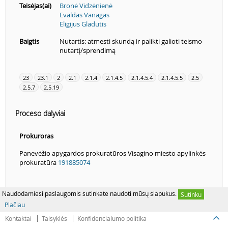
Teisėjas(ai)
Bronė Vidzėnienė
Evaldas Vanagas
Eligijus Gladutis
Baigtis
Nutartis: atmesti skundą ir palikti galioti teismo
nutartį/sprendimą
23
23.1
2
2.1
2.1.4
2.1.4.5
2.1.4.5.4
2.1.4.5.5
2.5
2.5.7
2.5.19
Proceso dalyviai
Prokuroras
Panevėžio apygardos prokuratūros Visagino miesto apylinkės
prokuratūra
191885074
Naudodamiesi paslaugomis sutinkate naudoti mūsų slapukus.
Sutinku
Plačiau
Kontaktai
Taisyklės
Konfidencialumo politika