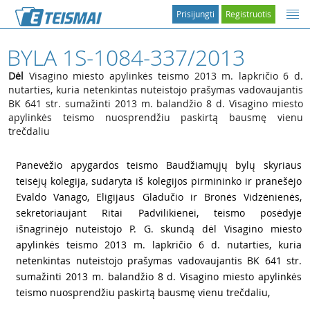
Prisijungti
Registruotis
BYLA 1S-1084-337/2013
Dėl
Visagino miesto apylinkės teismo 2013 m. lapkričio 6 d.
nutarties, kuria netenkintas nuteistojo prašymas vadovaujantis
BK 641 str. sumažinti 2013 m. balandžio 8 d. Visagino miesto
apylinkės teismo nuosprendžiu paskirtą bausmę vienu
trečdaliu
1
Panevėžio apygardos teismo Baudžiamųjų bylų skyriaus
teisėjų kolegija, sudaryta iš kolegijos pirmininko ir pranešėjo
Evaldo Vanago, Eligijaus Gladučio ir Bronės Vidzėnienės,
sekretoriaujant Ritai Padvilikienei, teismo posėdyje
išnagrinėjo nuteistojo P. G. skundą dėl Visagino miesto
apylinkės teismo 2013 m. lapkričio 6 d. nutarties, kuria
netenkintas nuteistojo prašymas vadovaujantis BK 641 str.
sumažinti 2013 m. balandžio 8 d. Visagino miesto apylinkės
teismo nuosprendžiu paskirtą bausmę vienu trečdaliu,