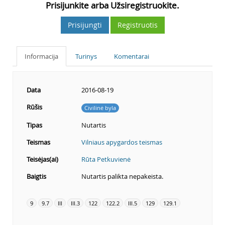
Prisijunkite arba Užsiregistruokite.
Prisijungti
Registruotis
Informacija
Turinys
Komentarai
Data
2016-08-19
Rūšis
Civilinė byla
Tipas
Nutartis
Teismas
Vilniaus apygardos teismas
Teisėjas(ai)
Rūta Petkuvienė
Baigtis
Nutartis palikta nepakeista.
9
9.7
III
III.3
122
122.2
III.5
129
129.1