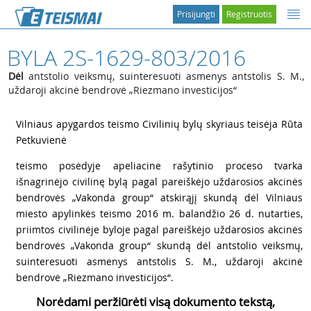
Prisijungti
Registruotis
BYLA 2S-1629-803/2016
Dėl
antstolio veiksmų, suinteresuoti asmenys antstolis S. M.,
uždaroji akcinė bendrovė „Riezmano investicijos“
1
Vilniaus apygardos teismo Civilinių bylų skyriaus teisėja Rūta
Petkuvienė
2
teismo posėdyje apeliacine rašytinio proceso tvarka
išnagrinėjo civilinę bylą pagal pareiškėjo uždarosios akcinės
bendrovės „Vakonda group“ atskirąjį skundą dėl Vilniaus
miesto apylinkės teismo 2016 m. balandžio 26 d. nutarties,
priimtos civilinėje byloje pagal pareiškėjo uždarosios akcinės
bendrovės „Vakonda group“ skundą dėl antstolio veiksmų,
suinteresuoti asmenys antstolis S. M., uždaroji akcinė
bendrovė „Riezmano investicijos“.
Norėdami peržiūrėti visą dokumento tekstą,