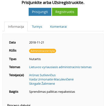
Prisijunkite arba Užsiregistruokite.
Prisijungti
Registruotis
Informacija
Turinys
Komentarai
Data
2018-11-21
Rūšis
Administracinė byla
Tipas
Nutartis
Teismas
Lietuvos vyriausiasis administracinis teismas
Teisėjas(ai)
Arūnas Sutkevičius
Vaida Urmonaitė-Maculevičienė
Skirgailė Žalimienė
Baigtis
Sprendimas paliktas nepakeistas
Proceso dalyviai