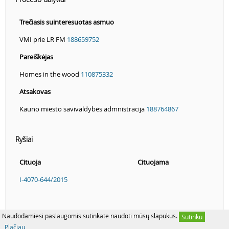
Trečiasis suinteresuotas asmuo
VMI prie LR FM
188659752
Pareiškėjas
Homes in the wood
110875332
Atsakovas
Kauno miesto savivaldybės admnistracija
188764867
Ryšiai
Cituoja
Cituojama
I-4070-644/2015
Naudodamiesi paslaugomis sutinkate naudoti mūsų slapukus.
Sutinku
Plačiau