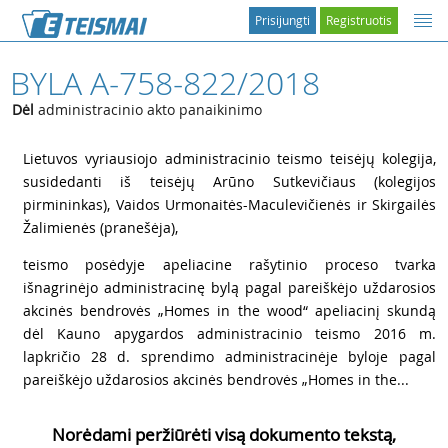
Prisijungti
Registruotis
BYLA A-758-822/2018
Dėl
administracinio akto panaikinimo
1
Lietuvos vyriausiojo administracinio teismo teisėjų kolegija,
susidedanti iš teisėjų Arūno Sutkevičiaus (kolegijos
pirmininkas), Vaidos Urmonaitės-Maculevičienės ir Skirgailės
Žalimienės (pranešėja),
2
teismo posėdyje apeliacine rašytinio proceso tvarka
išnagrinėjo administracinę bylą pagal pareiškėjo uždarosios
akcinės bendrovės „Homes in the wood“ apeliacinį skundą
dėl Kauno apygardos administracinio teismo 2016 m.
lapkričio 28 d. sprendimo administracinėje byloje pagal
pareiškėjo uždarosios akcinės bendrovės „Homes in the...
Norėdami peržiūrėti visą dokumento tekstą,