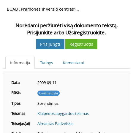
2
BUAB „Pramonės ir verslo centras“...
Norėdami peržiūrėti visą dokumento tekstą,
Prisijunkite arba Užsiregistruokite.
Prisijungti
Registruotis
Informacija
Turinys
Komentarai
Data
2009-09-11
Rūšis
Civilinė byla
Tipas
Sprendimas
Teismas
Klaipėdos apygardos teismas
Teisėjas(ai)
Almantas Padvelskis