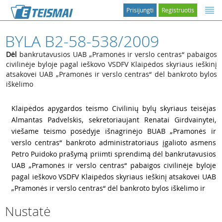
Prisijungti
Registruotis
BYLA B2-58-538/2009
Dėl
bankrutavusios UAB „Pramonės ir verslo centras“ pabaigos
civilinėje byloje pagal ieškovo VSDFV Klaipėdos skyriaus ieškinį
atsakovei UAB „Pramonės ir verslo centras“ dėl bankroto bylos
iškėlimo
1
Klaipėdos apygardos teismo Civilinių bylų skyriaus teisėjas
Almantas Padvelskis, sekretoriaujant Renatai Girdvainytei,
viešame teismo posėdyje išnagrinėjo BUAB „Pramonės ir
verslo centras“ bankroto administratoriaus įgalioto asmens
Petro Puidoko prašymą priimti sprendimą dėl bankrutavusios
UAB „Pramonės ir verslo centras“ pabaigos civilinėje byloje
pagal ieškovo VSDFV Klaipėdos skyriaus ieškinį atsakovei UAB
„Pramonės ir verslo centras“ dėl bankroto bylos iškėlimo ir
Nustatė