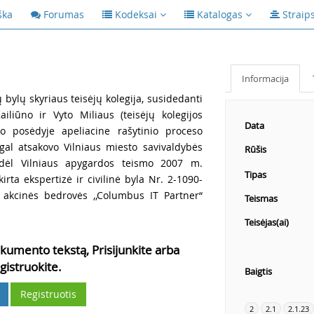
ška
Forumas
Kodeksai
Katalogas
Straip
Informacija
ų bylų skyriaus teisėjų kolegija, susidedanti
ailiūno ir Vyto Miliaus (teisėjų kolegijos
Data
mo posėdyje apeliacine rašytinio proceso
agal atsakovo Vilniaus miesto savivaldybės
Rūšis
ą dėl Vilniaus apygardos teismo 2007 m.
Tipas
irta ekspertizė ir civilinė byla Nr. 2-1090-
 akcinės bedrovės ,,Columbus IT Partner“
Teismas
Teisėjas(ai)
kumento tekstą, Prisijunkite arba
gistruokite.
Baigtis
Registruotis
2
2.1
2.1.23