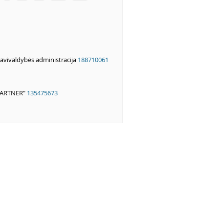
savivaldybės administracija
188710061
PARTNER"
135475673