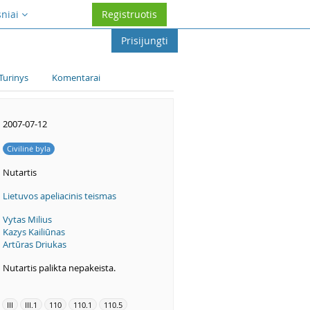
sniai
Registruotis
Prisijungti
Turinys
Komentarai
2007-07-12
Civilinė byla
Nutartis
Lietuvos apeliacinis teismas
Vytas Milius
Kazys Kailiūnas
Artūras Driukas
Nutartis palikta nepakeista.
III
III.1
110
110.1
110.5