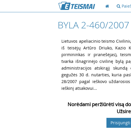
Paie
BYLA 2-460/2007
1
Lietuvos apeliacinio teismo Civilini
iš teisėjų Artūro Driuko, Kazio K
pirmininkas ir pranešėjas), teis
tvarka išnagrinėjo civilinę bylą p
administracijos atskirąjį skund
gegužės 30 d. nutarties, kuria pask
28/2007 pagal ieškovo uždarosios
ieškinį atsakovui...
Norėdami peržiūrėti visą do
Užsire
Prisijungti