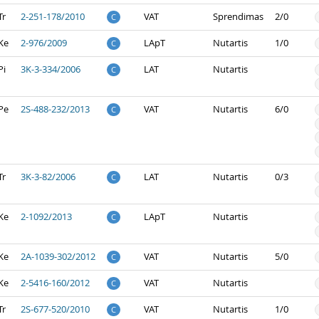
Tr
2-251-178/2010
VAT
Sprendimas
2/0
C
Ke
2-976/2009
LApT
Nutartis
1/0
C
Pi
3K-3-334/2006
LAT
Nutartis
C
Pe
2S-488-232/2013
VAT
Nutartis
6/0
C
Tr
3K-3-82/2006
LAT
Nutartis
0/3
C
Ke
2-1092/2013
LApT
Nutartis
C
Ke
2A-1039-302/2012
VAT
Nutartis
5/0
C
Ke
2-5416-160/2012
VAT
Nutartis
C
Tr
2S-677-520/2010
VAT
Nutartis
1/0
C