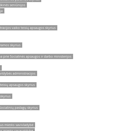
škinės seniūnijos
ja
tracijos vaiko teisių apsaugos skyrius
aramos skyrius
a prie Socialinės apsaugos ir darbo ministerijos
avldybės administracijos
 teisių apsaugos skyrius
 skyrius
Socialinių paslagų skyrius
aus miesto savivladybė
us miesto savavaldybė