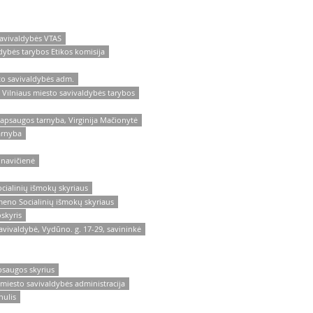
savivaldybės VTAS
dybės tarybos Etikos komisija
to savivaldybės adm.
 Vilniaus miesto savivaldybės tarybos
ų apsaugos tarnyba, Virginija Mačionytė
arnyba
unavičienė
ocialinių išmokų skyriaus
ameno Socialinių išmokų skyriaus
skyris
avivaldybė, Vydūno. g. 17-29, savininkė
apsaugos skyrius
 miesto savivaldybės administracija
nulis