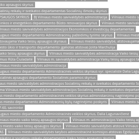
aiko apsaugos skyrius
ialinių reikalų ir sveikatos departamentas Socialinių išmokų skyrius
Ų APSAUGOS SKYRIUS
BĮ Vilniaus miesto savivaldybės administracija
Vilniaus miesto 
linkos ir energetikos departamento Būsto renovacijos skyrius
Vilniaus miesto savival
ilniaus miesto savivaldybės administracijos Ekonomikos ir investicijų departamentas
Saugaus miesto departamento Administracinių pažeidimų tyrimo skyrius
Vilniaus mies
tstovaujama Vaiko teisių apsaugos skyriaus
Vilniaus miesto savivaldybė, atstovaujama
esto ūkio ir transporto departamento įgaliotas atstovas Jolita Marchulija
aiko teisių apsaugos skyrius
Vilniaus miesto savivaldybės administracija Vaiko teisi
asmuo Rūta Čiuladaitė
Vilniaus m. savivaldybės administracija Vaikų teisių apsaugos t
ilniaus miesto savivaldybės administracija
augaus miesto departamento Administracinės veiklos skyriaus vyr. specialistė Dalia Lag
ocialinės apsaugos departamento Socialinės paramos skyrius
aus miesto savivaldybės administracijos Socialinių reikalų ir sveikatos departamento S
ma Vilniaus miesto savivaldybės administracijos Socialinių reikalų ir sveikatos depart
us miesto departamento administracinės veiklos skyrius administarcinių nagrinėjimo po
aus miesto departamento Administracinių bylų nagrinėjimo poskyris
Vilniaus miesto s
7-60, savininkė
augaus miesto departamento Administracinės veiklos skyrius, Dalia Lagunavičienė
lniaus miesto vaiko teisių apsaugos skyrius
Vilniaus m. administracijos Vaiko teisių 
us miesto vaiko teisių apsaugos skyrius
Vilniaus miesto savivaldybės atstovė Vilniaus
TAS
Vilniaus miesto savivaldybės tarybos administracinė komisijos atstovas Egidijus A
eikatos ir socialinių reikalų departamento Vaiko teisių apsaugos skyrius