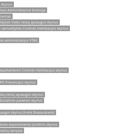
 skyrius
ybos Administracinė komisija
amentas
aldybės Vaiko teisių apsaugos skyrius
 savivaldybės Civilinės metrikacijos skyrius
bės administracijos VTAS
departamento Civilinės metrikacijos skyrius
1PK Prevencijos skyrius
ikų teisių apsaugos skyrius
 Socialinės paramos skyrius
saugos skyrius (Indrė Brazauskaitė)
eisės departamento Juridinis skyrius
kesčių tarnyba