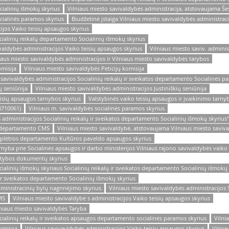
cialinių išmokų skyrius
Vilniaus miesto savivaldybės administracija, atstovaujama Še
cialinės paramos skyrius
Biudžetinė įstaiga Vilniaus miesto savivaldybės administraci
ijos Vaiko teisių apsaugos skyrius
cialinių reikalų departamento Socialinių išmokų skyrius
vivaldybės administracijos Vaiko teisių apsaugos skyrius
Vilniaus miesto saviv. adminis
aus miesto savivaldybės administracijos ir Vilniaus miesto savivaldybės tarybos
omisija
Vilniaus miesto savivaldybės Peticijų komisija
 savivaldybės administracijos Socialinių reikalų ir sveikatos departamento Socialinės p
ų seniūnija
Vilniaus miesto savivaldybės administracijos Justiniškių seniūnija
eisių apsaugos tarnybos skyrius
Valstybinės vaiko teisių apsaugos ir įvaikinimo tarnyb
8710061)
Vilniaus m. savivaldybės socialinės paramos skyrius
 administracijos Socialinių reikalų ir sveikatos departamento Socialinių išmokų skyrius"
ės departamento CMS
Vilniaus miesto savivaldybė, atstovaujama Vilniaus miesto saviv
o plėtros departamento Kultūros paveldo apsaugos skyrius
arnyba prie Socialinės apsaugos ir darbo ministerijos Vilniaus rajono savivaldybės vaiko
tatybos dokumentų skyrius
cialinių išmokų skyriaus Socialinių reikalų ir sveikatos departamento Socialinių išmokų
 ir sveikatos departamento Socialinių išmokų skyrius
ministracinių bylų nagrinėjimo skyrius
Vilniaus miesto savivaldybės administracijos 
MS
Vilniaus miesto savivaldybė s administracijos Vaiko teisių apsaugos skyrius
lniaus miesto savivaldybės Taryba
cialinių reikalų ir sveikatos apsaugos departamento socialinės paramos skyrius
Vilni
omisija
Vilniaus savivavldybės administracijos Vaiko teisių apsaugos skyrius
Vilnia