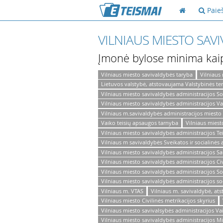
Paie
VILNIAUS MIESTO SAV
Įmonė bylose minima kai
Vilniaus miesto savivaldybės taryba
Vilniaus
Lietuvos valstybė, atstovaujama Valstybinės ter
Vilniaus miesto savivaldybės administracijos So
Vilniaus miesto savivaldybės administracijos V
Vilniaus m.savivaldybės administracijos miesto
Vaiko teisių apsaugos tarnyba
Vilniaus miest
Vilniaus miesto savivaldybės administracijos Te
Vilniaus m savivaldybės Sveikatos ir socialinė
Vilniaus miesto savivaldybės administracijos S
Vilniaus miesto savivaldybės administracijos Civ
Vilniaus miesto savivaldybės administracijos So
Vilniaus miesto savivaldybės administracijos so
Vilniaus m. VTAS
Vilniaus m. savivaldybė, at
Vilniaus miesto Civilinės metrikacijos skyrius
Vilniaus miesto savivalsybės administracijos Va
Vilniaus miesto savivaldybės administracijos M