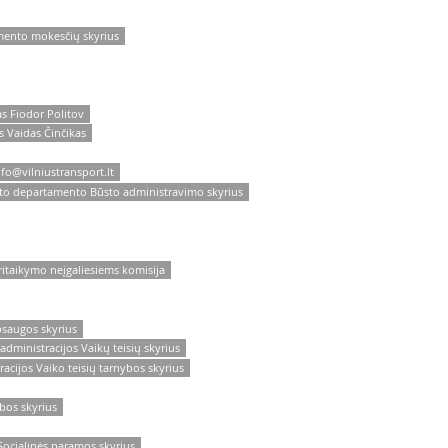
amento mokesčių skyrius
as Fiodor Politov
s Vaidas Činčikas
nfo@vilniustransport.lt
orto departamento Būsto administravimo skyrius
ritaikymo neįgaliesiems komisija
psaugos skyrius
administracijos Vaikų teisių skyrius
acijos Vaiko teisių tarnybos skyrius
bos skyrius
 Socialinės paramos skyrius