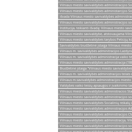
Vilniaus miesto savivaldybės administracijos So
Vilniaus miesto savivaldybės administarcijos So
išvada Vilniaus miesto savivaldybės administrac
Vilniaus miesto savivaldybės administracijos so
Institucija, teikianti išvadą: Vilniaus miesto sa
Vilniaus miesto savivaldybė, atstovaujama Vilni
Vilniaus miesto savivaldybės tarybos Peticijų k
Savivaldybės biudžetinė įstaiga Vilniaus miesto
Vilniaus m. savivaldybės adminitracijos Lazdyn
Vilniaus m. savivaldybės administracija vaiko t
Vilniaus miesto savivaldybės administracija (18
Biudžetinė įstaiga "Vilniaus miesto savivaldybės
Vilniaus m. savivaldybės administracijos teis
Vilniaus m.savivaldybės administracijos miest
Valstybės vaiko teisių apsaugos ir įvaikinimo t
Vilniaus miesto savivaldybės administracios S
Vilniaus miesto savivaldybės administracijos so
Vilniaus miesto savivaldybės Socialinių reikalų
Vilniaus miesto savivaldybės administracijos Ad
Vilniaus miesto savivaldybės administracijos C
Vilniaus miesto savivaldybės administracija, Vi
Vilniaus miesto savivaldybės administracijos so
Vilniaus miesto savivaldybės eismo saugumo k