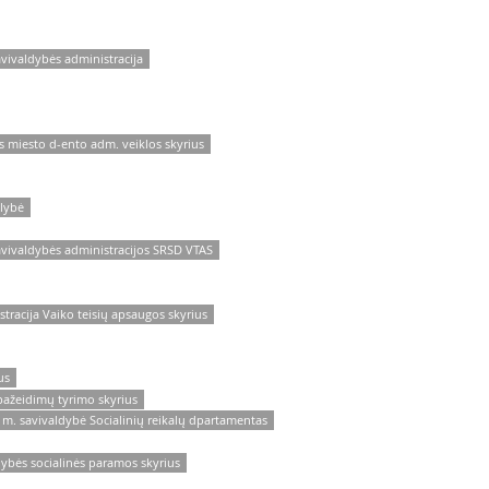
avivaldybės administracija
s miesto d-ento adm. veiklos skyrius
alybė
avivaldybės administracijos SRSD VTAS
tracija Vaiko teisių apsaugos skyrius
us
 pažeidimų tyrimo skyrius
 m. savivaldybė Socialinių reikalų dpartamentas
dybės socialinės paramos skyrius