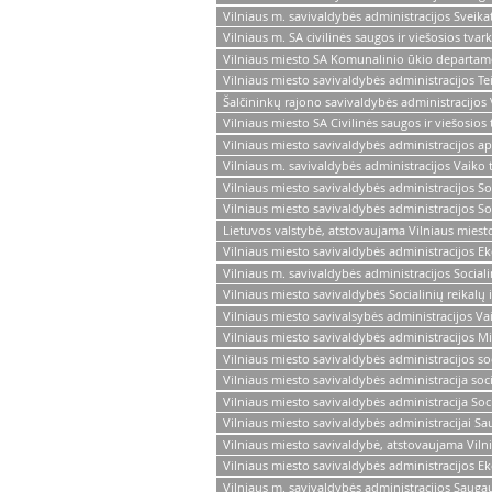
Vilniaus m. savivaldybės administracijos Sveik
Vilniaus m. SA civilinės saugos ir viešosios tva
Vilniaus miesto SA Komunalinio ūkio departamen
Vilniaus miesto savivaldybės administracijos Te
Šalčininkų rajono savivaldybės administracijos 
Vilniaus miesto SA Civilinės saugos ir viešosio
Vilniaus miesto savivaldybės administracijos a
Vilniaus m. savivaldybės administracijos Vaiko 
Vilniaus miesto savivaldybės administracijos So
Vilniaus miesto savivaldybės administracijos Soc
Lietuvos valstybė, atstovaujama Vilniaus miest
Vilniaus miesto savivaldybės administracijos Ek
Vilniaus m. savivaldybės administracijos Social
Vilniaus miesto savivaldybės Socialinių reikalų
Vilniaus miesto savivalsybės administracijos Va
Vilniaus miesto savivaldybės administracijos M
Vilniaus miesto savivaldybės administracijos so
Vilniaus miesto savivaldybės administracija soc
Vilniaus miesto savivaldybės administracija Soc
Vilniaus miesto savivaldybės administracijai S
Vilniaus miesto savivaldybė, atstovaujama Viln
Vilniaus miesto savivaldybės administracijos E
Vilniaus m. savivaldybės administracijos Saug