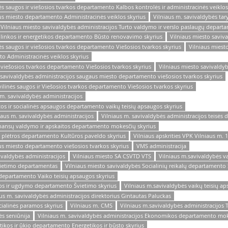
nės saugos ir viešosios tvarkos departamento Kalbos kontrolės ir administracinės veiklos
us miesto departamento Administracinės veiklos skyrius
Vilniaus m. savivaldybės tar
Vilniaus miesto savivaldybės administracijos Turto valdymo ir verslo paslaugų depart
plinkos ir energetikos departamento Būsto renovavimo skyrius
Vilniaus miesto saviv
nės saugos ir viešosios tvarkos departamento Viešosios tvarkos skyrius
Vilniaus miesto
o Administracinės veiklos skyrius
r viešosios tvarkos departamento Viešosios tvarkos skyrius
Vilniaus miesto savivaldy
 savivaldybės administracijos saugaus miesto departamento viešosios tvarkos skyrius
vilinės saugos ir Viešosios tvarkos departamento Viešosios tvarkos skyrius
 m. savivaldybės administracijos
tos ir socialinės apsaugos departamento vaikų teisių apsaugos skyrius
iaus m. savivaldybės administracijos
Vilniaus m. savivaldybės administracijos teisės 
Finansų valdymo ir apskaitos departamento mokesčių skyrius
o plėtros departamento Kultūros paveldo skyrius
Vilniaus apskrities VPK Vilniaus m. 
us miesto departamento viešosios tvarkos skyrius
VMS administracija
ivaldybės administracijos
Vilniaus miesto SA CSVTD VTS
Vilniaus m.savivaldybės va
Švietimo departamentas
Vilniaus miesto savivaldybės Socialinių reikalų departamento
ų departamento Vaiko teisių apsaugos skyrius
ros ir ugdymo departamento Švietimo skyrius
Vilniaus m.savivaldybės vaikų teisių ap
aus m. savivaldybės administracijos direktorius Gintautas Paluckas
cialinės paramos skyrius
Vilniaus m. CMS
Vilniaus m.savivaldybės administracijos T
ės seniūnija
Vilniaus m. savivaldybės administracijos Ekonomikos departamento mo
tikos ir ūkio departamento Energetikos ir būsto skyrius