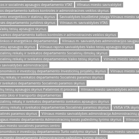
atos ir socialinės apsaugos departamento VTAT
VIlnaius miesto savivaldybė
rkos departamento kalbos kontrolės ir administracinės veiklos skyrius
to energetikos ir statinių skyrius
Savivaldybės biudžetinė įstaiga Vilniaus miesto s
isės departamento juridinis skyrius
Vilniaus m. savivaldybės VTAS
Vaikų teisių apsaugos skyrius
s tvarkos departamento kalbos kontrolės ir administracinės veiklos skyrius
plinkos ir energetikos departamentas
Vilniaus m. savivaldybės administracijos saugau
tesių apsaugos skyrius
Vilniaus rajono savivaldybės Vaiko teisių apsaugos skyrius
cialinių reikalų ir sveikatos departamento Socialinių išmokų skyrius
ialinių reikalų ir sveikatos departamentas Vaiko teisių skyrius
Vilniaus miesto saviv
o savivaldybės administracijos
onomikos ir investicijų departamento Investicinių projektų skyrius
Vilniaus miesto s
inių reikalų ir sveikatos departamento Socialinės paramos skyrius
 ir sveikatos departamento Socialinės paramos skyrius
ikų teisių apsaugos skyrius Pašalintas iš proceso
Vilniaus miesto savivaldybės adminis
iesto ūkio ir transporto departamentas
cialinių rekalų ir sveikatos departamento sveikatos apsaugos skyrius
ialinių reikalų ir sveikatos departamentas Socialinės paramos skyrius
VMSA VTA skyri
ialinės paramos skyrius
Vilniaus miesto savivaldybės administracija Administracinių
augaus miesto departamento Administracinių teisės pažeidimų tyrimo skyrius
Vilniaus
iaus miesto socialinės paramos centro
konomikos ir investicijų departamento Turto valdymo skyrius
Vilniaus miesto savival
aus miesto departamento Administracinės pažeidimų tyrimo skyrius