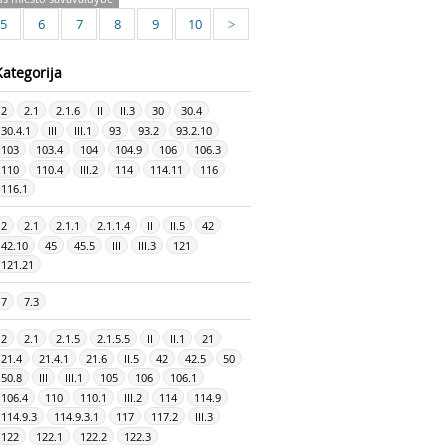
5
6
7
8
9
10
>
Kategorija
2
2.1
2.1.6
II
II.3
30
30.4
30.4.1
III
III.1
93
93.2
93.2.10
103
103.4
104
104.9
106
106.3
110
110.4
III.2
114
114.11
116
116.1
2
2.1
2.1.1
2.1.1.4
II
II.5
42
42.10
45
45.5
III
III.3
121
121.21
7
7.3
2
2.1
2.1.5
2.1.5.5
II
II.1
21
21.4
21.4.1
21.6
II.5
42
42.5
50
50.8
III
III.1
105
106
106.1
106.4
110
110.1
III.2
114
114.9
114.9.3
114.9.3.1
117
117.2
III.3
122
122.1
122.2
122.3