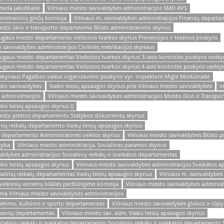
omeda Jakuškaitė
Vilniaus miesto savivaldybės administracijos SMD AVS
istracinių ginčų komisija
Vilniaus m. savivaldybės administracijos Finansų depart
iesto ūkio ir transporto departavimo Būsto administravimo skyrius
augaus miesto departamento viešosios tvarkos skyrius Prevencijos ir tesenos poskyris
 savivaldybės administracijos Civilinės metrikacijos skyriaus
augaus miesto departamentas Viešosios tvarkos skyrius 3-iasis kontrolės poskyris vedėj
augaus miesto departamentas Viešosios tvarkos skyrius 4-asis kontrolės poskyris vedėja
 skyriaus Pagalbos vaikui organizavimo poskyrio vyr. inspektorė Miglė Morkūnaitė
esto savivaldybės
Vaiko teisių apsaugos skyrius prie Vilniaus miesto savivaldybės
i
 administracijos
Vilniaus miesto savivaldybės administracijos Miesto ūkio ir Transp
ko teisių apsaugos skyrius ()
miesto plėtros departamento Statybos dokumentų skyrius
inių reikalų departamento Vaikų teisių apsaugos skyrius
o departamento Administracinės veiklos skyrius
Vilniaus miesto savivaldybės Būsto p
ryba
Vilniaus miesto administracija, Socialinės paramos skyrius
ivaldybės administracijos Socialinių reikalų ir sveikatos departamentas
iko teisių apsaugos skyrius
Vilniaus miesto savivaldybės administracijos Sveikatos a
ialinių reikalų departamentas Vaikų teisių apsaugos skyrius
Vilniaus m. savivaldybės 
eveiksnių asmenų būklės peržiūrėjimo komisija
Vilniaus miesto savivaldybės administr
ama Vilniaus miesto savivaldybės administracijos
vietimo, kultūros ir sporto departamentas
Vilniaus miesto savivaldybės globos ir rūpy
Finansų departamentas
Vilniaus miesto sav. adm. Vaiko teisių apsaugos skyrius
cialinių reikalų ir sveikatos departamento Socialinių reikalų ir sveikatos departamento