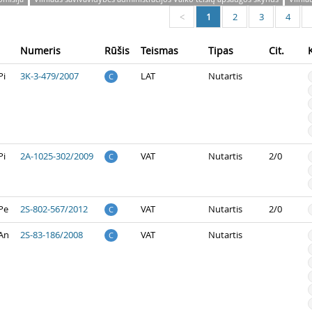
1
2
3
4
<
Numeris
Rūšis
Teismas
Tipas
Cit.
Pi
3K-3-479/2007
LAT
Nutartis
C
Pi
2A-1025-302/2009
VAT
Nutartis
2/0
C
Pe
2S-802-567/2012
VAT
Nutartis
2/0
C
 An
2S-83-186/2008
VAT
Nutartis
C