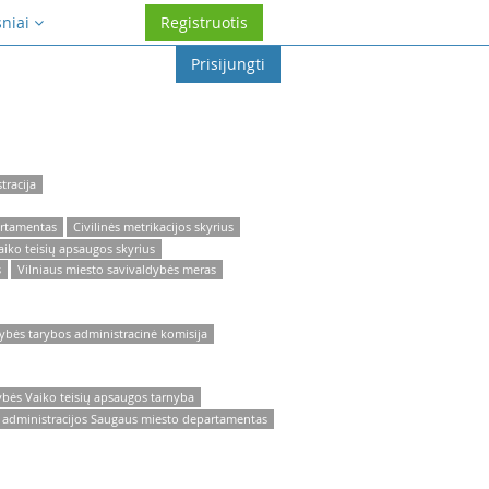
sniai
Registruotis
Prisijungti
tracija
artamentas
Civilinės metrikacijos skyrius
aiko teisių apsaugos skyrius
s
Vilniaus miesto savivaldybės meras
dybės tarybos administracinė komisija
ybės Vaiko teisių apsaugos tarnyba
s administracijos Saugaus miesto departamentas