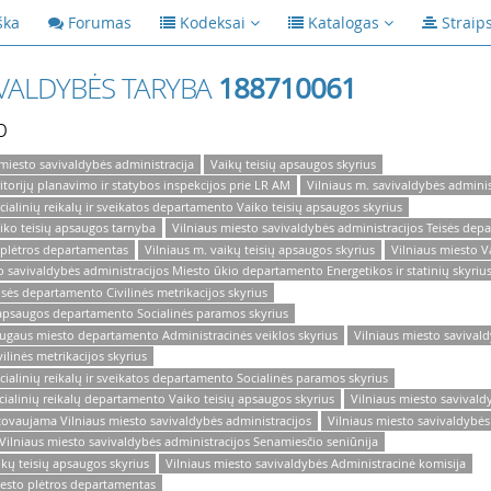
ška
Forumas
Kodeksai
Katalogas
Straip
IVALDYBĖS TARYBA
188710061
p
 miesto savivaldybės administracija
Vaikų teisių apsaugos skyrius
itorijų planavimo ir statybos inspekcijos prie LR AM
Vilniaus m. savivaldybės adminis
cialinių reikalų ir sveikatos departamento Vaiko teisių apsaugos skyrius
aiko teisių apsaugos tarnyba
Vilniaus miesto savivaldybės administracijos Teisės dep
 plėtros departamentas
Vilniaus m. vaikų teisių apsaugos skyrius
Vilniaus miesto V
o savivaldybės administracijos Miesto ūkio departamento Energetikos ir statinių skyriu
isės departamento Civilinės metrikacijos skyrius
s apsaugos departamento Socialinės paramos skyrius
augaus miesto departamento Administracinės veiklos skyrius
Vilniaus miesto savival
ilinės metrikacijos skyrius
cialinių reikalų ir sveikatos departamento Socialinės paramos skyrius
cialinių reikalų departamento Vaiko teisių apsaugos skyrius
Vilniaus miesto savivald
stovaujama Vilniaus miesto savivaldybės administracijos
Vilniaus miesto savivaldybė
Vilniaus miesto savivaldybės administracijos Senamiesčio seniūnija
ikų teisių apsaugos skyrius
Vilniaus miesto savivaldybės Administracinė komisija
iesto plėtros departamentas