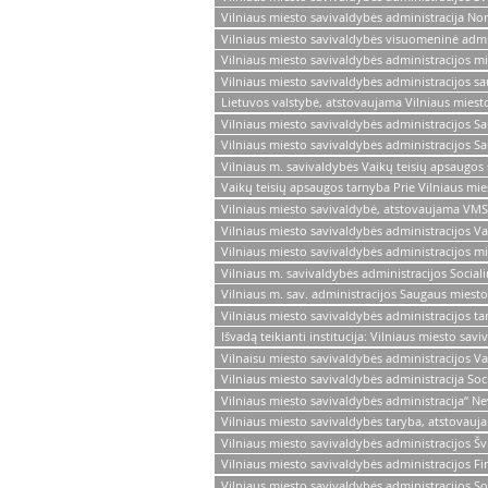
Vilniaus miesto savivaldybės administracija N
Vilniaus miesto savivaldybės visuomeninė admin
Vilniaus miesto savivaldybės administracijos m
Vilniaus miesto savivaldybės administracijos s
Lietuvos valstybė, atstovaujama Vilniaus miesto
Vilniaus miesto savivaldybės administracijos S
Vilniaus miesto savivaldybės administracijos S
Vilniaus m. savivaldybės Vaikų teisių apsaugos
Vaikų teisių apsaugos tarnyba Prie Vilniaus mi
Vilniaus miesto savivaldybė, atstovaujama VMS
Vilniaus miesto savivaldybės administracijos Vai
Vilniaus miesto savivaldybės administracijos 
Vilniaus m. savivaldybės administracijos Social
Vilniaus m. sav. administracijos Saugaus miest
Vilniaus miesto savivaldybės administracijos ta
Išvadą teikianti institucija: Vilniaus miesto sav
Vilnaisu miesto savivaldybės administracijos Va
Vilniaus miesto savivaldybės administracija Soc
Vilniaus miesto savivaldybės administracija“ N
Vilniaus miesto savivaldybės taryba, atstovauj
Vilniaus miesto savivaldybės administracijos Š
Vilniaus miesto savivaldybės administracijos 
Vilniaus miesto savivaldybės administracijos So