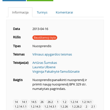
Informacija
Turinys
Komentarai
Data
2013-04-16
Rūšis
Baudžiamoji byla
Tipas
Nuosprendis
Teismas
Vilniaus apygardos teismas
Teisėjas(ai)
Artūras Šumskas
Laureta Ulbienė
Virginija Pakalnytė-Tamošiūnaitė
Baigtis
Nuosprendis:panaikinti nuosprendį ir
priimti naują nuosprendį BPK 329 str.
numatytais pagrindais.
14
14.1
14.5
26
26.2
1
1.2
1.2.14
1.2.14.1
1.2.14.1.1
1.2.14.3
1.2.14.3.1
1.2.26
1.2.26.2
2
2.1