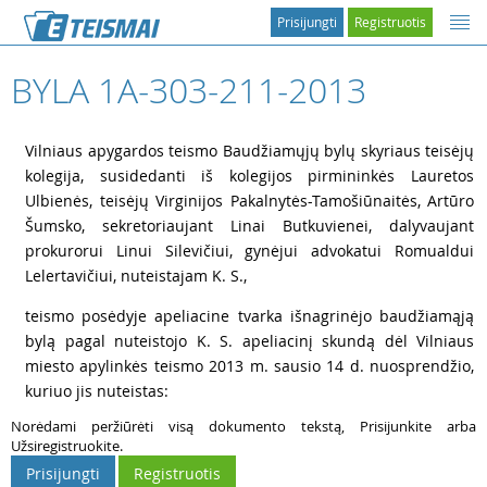
Prisijungti
Registruotis
BYLA 1A-303-211-2013
1
Vilniaus apygardos teismo Baudžiamųjų bylų skyriaus teisėjų
kolegija, susidedanti iš kolegijos pirmininkės Lauretos
Ulbienės, teisėjų Virginijos Pakalnytės-Tamošiūnaitės, Artūro
Šumsko, sekretoriaujant Linai Butkuvienei, dalyvaujant
prokurorui Linui Silevičiui, gynėjui advokatui Romualdui
Lelertavičiui, nuteistajam K. S.,
2
teismo posėdyje apeliacine tvarka išnagrinėjo baudžiamąją
bylą pagal nuteistojo K. S. apeliacinį skundą dėl Vilniaus
miesto apylinkės teismo 2013 m. sausio 14 d. nuosprendžio,
kuriuo jis nuteistas:
Norėdami peržiūrėti visą dokumento tekstą, Prisijunkite arba
Užsiregistruokite.
Prisijungti
Registruotis