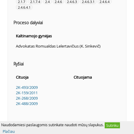
2.1.7
2.1.7.4
2.4
2.4.6
2.4.6.3
2.4.6.3.1
2.4.6.4
2.4.6.4.1
Proceso dalyviai
Kaltinamojo gynėjas
Advokatas Romualdas Lelertavičius (K. Sinkevič)
Ryšiai
Cituoja
Cituojama
2K-493/2009
2K-159/2011
2K-268/2009
2K-488/2009
Naudodamiesi paslaugomis sutinkate naudoti mūsų slapukus.
Sutinku
Plačiau