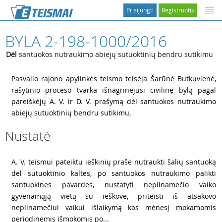
Prisijungti
Registruotis
BYLA 2-198-1000/2016
Dėl
santuokos nutraukimo abiejų sutuoktinių bendru sutikimu
1
Pasvalio rajono apylinkės teismo teisėja Šarūnė Butkuvienė,
rašytinio proceso tvarka išnagrinėjusi civilinę bylą pagal
pareiškėjų A. V. ir D. V. prašymą dėl santuokos nutraukimo
abiejų sutuoktinių bendru sutikimu,
Nustatė
2
A. V. teismui pateiktu ieškinių prašė nutraukti šalių santuoką
dėl sutuoktinio kaltės, po santuokos nutraukimo palikti
santuokines pavardes, nustatyti nepilnamečio vaiko
gyvenamąją vietą su ieškove, priteisti iš atsakovo
nepilnamečiui vaikui išlaikymą kas mėnesį mokamomis
periodinėmis išmokomis po...