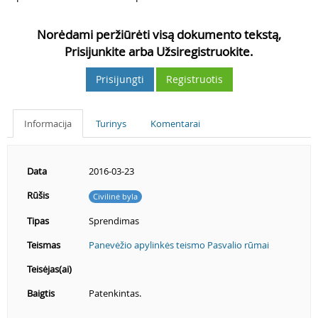
Norėdami peržiūrėti visą dokumento tekstą,
Prisijunkite arba Užsiregistruokite.
Prisijungti
Registruotis
Informacija
Turinys
Komentarai
Data
2016-03-23
Rūšis
Civilinė byla
Tipas
Sprendimas
Teismas
Panevėžio apylinkės teismo Pasvalio rūmai
Teisėjas(ai)
Baigtis
Patenkintas.