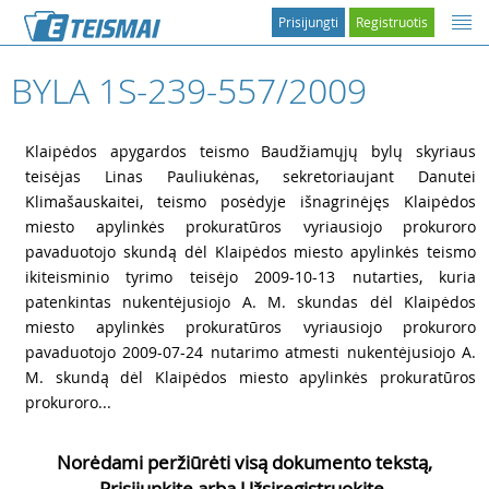
Prisijungti
Registruotis
BYLA 1S-239-557/2009
1
Klaipėdos apygardos teismo Baudžiamųjų bylų skyriaus
teisėjas Linas Pauliukėnas, sekretoriaujant Danutei
Klimašauskaitei, teismo posėdyje išnagrinėjęs Klaipėdos
miesto apylinkės prokuratūros vyriausiojo prokuroro
pavaduotojo skundą dėl Klaipėdos miesto apylinkės teismo
ikiteisminio tyrimo teisėjo 2009-10-13 nutarties, kuria
patenkintas nukentėjusiojo A. M. skundas dėl Klaipėdos
miesto apylinkės prokuratūros vyriausiojo prokuroro
pavaduotojo 2009-07-24 nutarimo atmesti nukentėjusiojo A.
M. skundą dėl Klaipėdos miesto apylinkės prokuratūros
prokuroro...
Norėdami peržiūrėti visą dokumento tekstą,
Prisijunkite arba Užsiregistruokite.