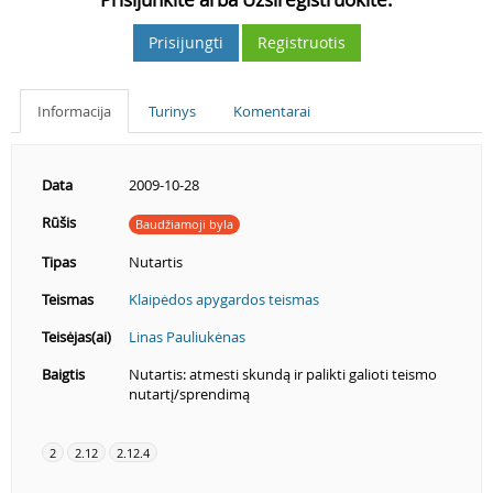
Prisijungti
Registruotis
Informacija
Turinys
Komentarai
Data
2009-10-28
Rūšis
Baudžiamoji byla
Tipas
Nutartis
Teismas
Klaipėdos apygardos teismas
Teisėjas(ai)
Linas Pauliukėnas
Baigtis
Nutartis: atmesti skundą ir palikti galioti teismo
nutartį/sprendimą
2
2.12
2.12.4