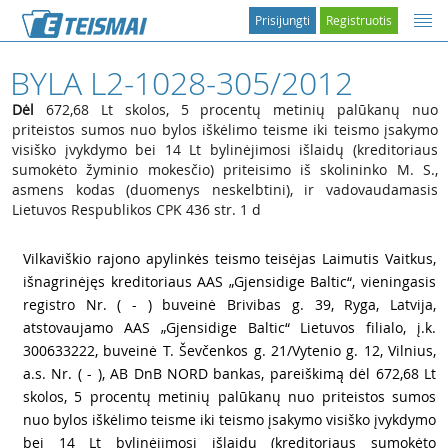
Prisijungti
Registruotis
BYLA L2-1028-305/2012
Dėl
672,68 Lt skolos, 5 procentų metinių palūkanų nuo
priteistos sumos nuo bylos iškėlimo teisme iki teismo įsakymo
visiško įvykdymo bei 14 Lt bylinėjimosi išlaidų (kreditoriaus
sumokėto žyminio mokesčio) priteisimo iš skolininko M. S.,
asmens kodas (duomenys neskelbtini), ir vadovaudamasis
Lietuvos Respublikos CPK 436 str. 1 d
1
Vilkaviškio rajono apylinkės teismo teisėjas Laimutis Vaitkus,
išnagrinėjęs kreditoriaus AAS „Gjensidige Baltic“, vieningasis
registro Nr. ( - ) buveinė Brivibas g. 39, Ryga, Latvija,
atstovaujamo AAS „Gjensidige Baltic“ Lietuvos filialo, į.k.
300633222, buveinė T. Ševčenkos g. 21/Vytenio g. 12, Vilnius,
a.s. Nr. ( - ), AB DnB NORD bankas, pareiškimą dėl 672,68 Lt
skolos, 5 procentų metinių palūkanų nuo priteistos sumos
nuo bylos iškėlimo teisme iki teismo įsakymo visiško įvykdymo
bei 14 Lt bylinėjimosi išlaidų (kreditoriaus sumokėto