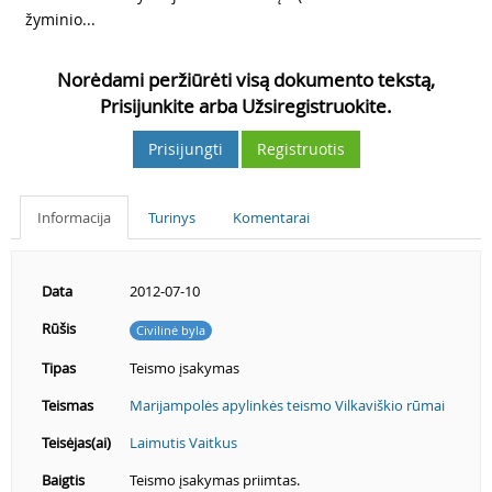
žyminio...
Norėdami peržiūrėti visą dokumento tekstą,
Prisijunkite arba Užsiregistruokite.
Prisijungti
Registruotis
Informacija
Turinys
Komentarai
Data
2012-07-10
Rūšis
Civilinė byla
Tipas
Teismo įsakymas
Teismas
Marijampolės apylinkės teismo Vilkaviškio rūmai
Teisėjas(ai)
Laimutis Vaitkus
Baigtis
Teismo įsakymas priimtas.