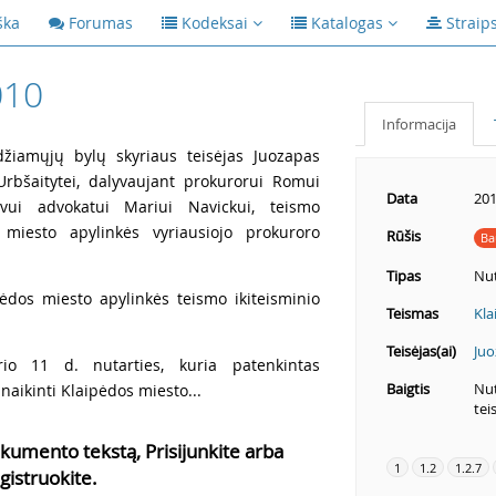
ška
Forumas
Kodeksai
Katalogas
Straip
010
Informacija
žiamųjų bylų skyriaus teisėjas Juozapas
 Urbšaitytei, dalyvaujant prokurorui Romui
Data
201
tovui advokatui Mariui Navickui, teismo
 miesto apylinkės vyriausiojo prokuroro
Rūšis
Ba
Tipas
Nut
pėdos miesto apylinkės teismo ikiteisminio
Teismas
Kla
Teisėjas(ai)
Juo
io 11 d. nutarties, kuria patenkintas
Baigtis
Nut
naikinti Klaipėdos miesto...
tei
kumento tekstą, Prisijunkite arba
1
1.2
1.2.7
gistruokite.