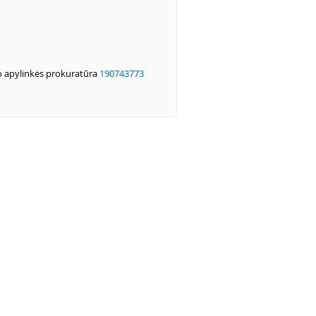
o apylinkės prokuratūra
190743773