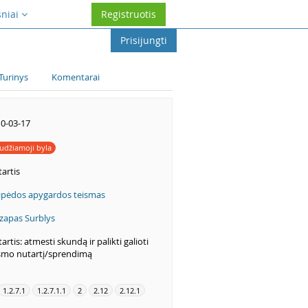
sniai
Registruotis
Prisijungti
Turinys
Komentarai
0-03-17
udžiamoji byla
artis
ipėdos apygardos teismas
zapas Surblys
artis: atmesti skundą ir palikti galioti
smo nutartį/sprendimą
1.2.7.1
1.2.7.1.1
2
2.12
2.12.1