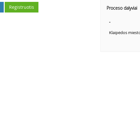
Registruotis
Proceso dalyviai
-
Klaipėdos miest