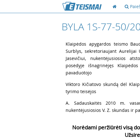
Paie
BYLA 1S-77-50/2
1
Klaipėdos apygardos teismo Baud
Surblys, sekretoriaujant Aurelijai
Jasevičiui, nukentėjusiosios ats
posėdyje išnagrinėjęs Klaipėdos
pavaduotojo
2
Viktoro Kičiatovo skundą dėl Klai
tyrimo teisėjos
3
A. Sadauskaitės 2010 m. vasar
nukentėjusiosios V. Z. skundas ir pa
Norėdami peržiūrėti visą do
Užsire