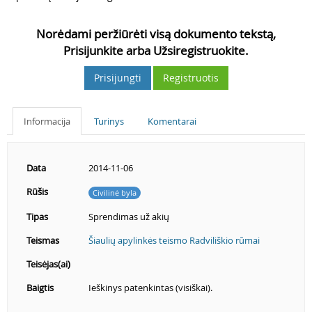
Norėdami peržiūrėti visą dokumento tekstą,
Prisijunkite arba Užsiregistruokite.
Prisijungti
Registruotis
Informacija
Turinys
Komentarai
Data
2014-11-06
Rūšis
Civilinė byla
Tipas
Sprendimas už akių
Teismas
Šiaulių apylinkės teismo Radviliškio rūmai
Teisėjas(ai)
Baigtis
Ieškinys patenkintas (visiškai).