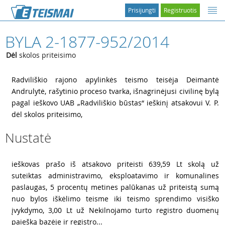
Prisijungti
Registruotis
BYLA 2-1877-952/2014
Dėl
skolos priteisimo
1
Radviliškio rajono apylinkės teismo teisėja Deimantė
Andrulytė, rašytinio proceso tvarka, išnagrinėjusi civilinę bylą
pagal ieškovo UAB „Radviliškio būstas“ ieškinį atsakovui V. P.
dėl skolos priteisimo,
Nustatė
2
ieškovas prašo iš atsakovo priteisti 639,59 Lt skolą už
suteiktas administravimo, eksploatavimo ir komunalines
paslaugas, 5 procentų metines palūkanas už priteistą sumą
nuo bylos iškėlimo teisme iki teismo sprendimo visiško
įvykdymo, 3,00 Lt už Nekilnojamo turto registro duomenų
paiešką bazėje ir registro...