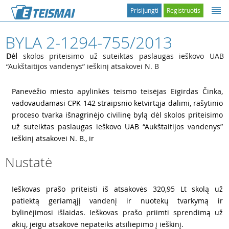
Prisijungti
Registruotis
BYLA 2-1294-755/2013
Dėl
skolos priteisimo už suteiktas paslaugas ieškovo UAB
“Aukštaitijos vandenys” ieškinį atsakovei N. B
1
Panevėžio miesto apylinkės teismo teisėjas Eigirdas Činka,
vadovaudamasi CPK 142 straipsnio ketvirtąja dalimi, rašytinio
proceso tvarka išnagrinėjo civilinę bylą dėl skolos priteisimo
už suteiktas paslaugas ieškovo UAB “Aukštaitijos vandenys”
ieškinį atsakovei N. B., ir
Nustatė
2
Ieškovas prašo priteisti iš atsakovės 320,95 Lt skolą už
patiektą geriamąjį vandenį ir nuotekų tvarkymą ir
bylinėjimosi išlaidas. Ieškovas prašo priimti sprendimą už
akių, jeigu atsakovė nepateiks atsiliepimo į ieškinį.