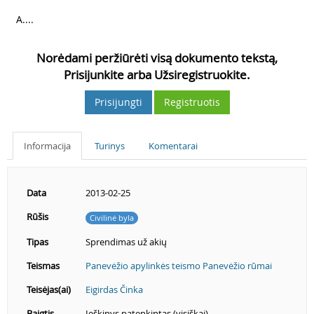
3
A....
Norėdami peržiūrėti visą dokumento tekstą,
Prisijunkite arba Užsiregistruokite.
Prisijungti
Registruotis
Informacija
Turinys
Komentarai
Data
2013-02-25
Rūšis
Civilinė byla
Tipas
Sprendimas už akių
Teismas
Panevėžio apylinkės teismo Panevėžio rūmai
Teisėjas(ai)
Eigirdas Činka
Baigtis
Ieškinys patenkintas (visiškai).