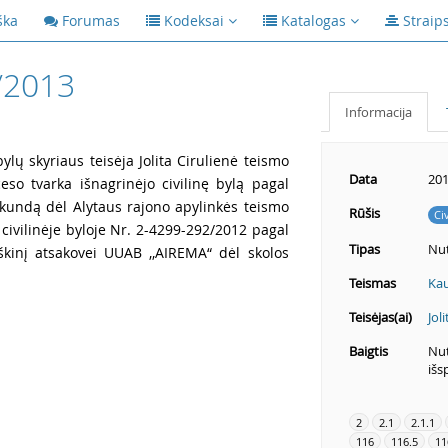
ška
Forumas
Kodeksai
Katalogas
Straip
/2013
Informacija
lų skyriaus teisėja Jolita Cirulienė teismo
Data
201
eso tvarka išnagrinėjo civilinę bylą pagal
skundą dėl Alytaus rajono apylinkės teismo
Rūšis
Ci
 civilinėje byloje Nr. 2-4299-292/2012 pagal
Tipas
Nut
eškinį atsakovei UUAB ,,AIREMA“ dėl skolos
Teismas
Kau
Teisėjas(ai)
Jol
Baigtis
Nut
išs
2
2.1
2.1.1
116
116.5
11