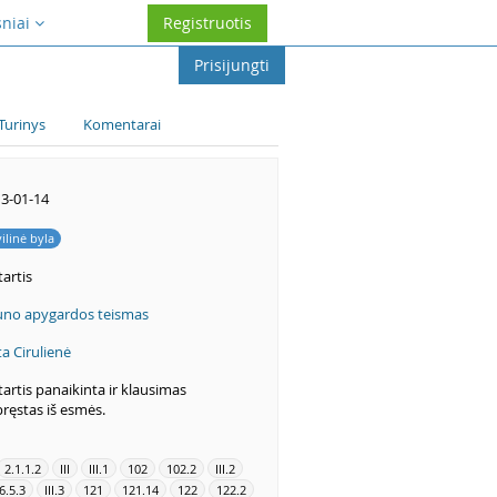
sniai
Registruotis
Prisijungti
Turinys
Komentarai
3-01-14
vilinė byla
artis
no apygardos teismas
ita Cirulienė
artis panaikinta ir klausimas
pręstas iš esmės.
2.1.1.2
III
III.1
102
102.2
III.2
6.5.3
III.3
121
121.14
122
122.2