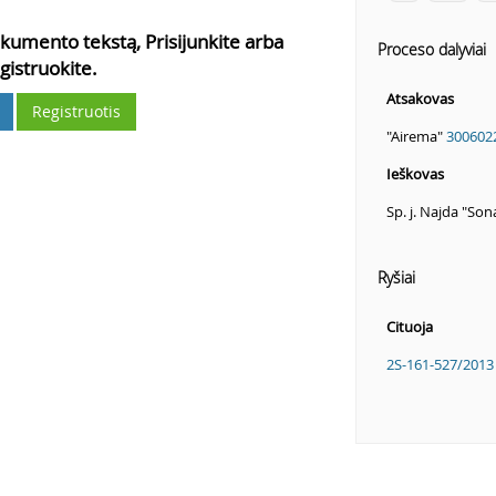
kumento tekstą, Prisijunkite arba
Proceso dalyviai
gistruokite.
Atsakovas
Registruotis
"Airema"
300602
Ieškovas
Sp. j. Najda "Son
Ryšiai
Cituoja
2S-161-527/2013