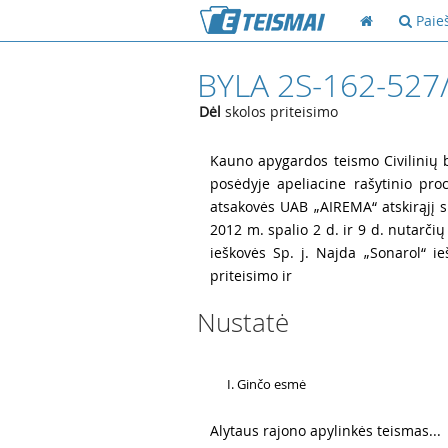
Paie
BYLA 2S-162-527
Dėl
skolos priteisimo
1
Kauno apygardos teismo Civilinių by
posėdyje apeliacine rašytinio proc
atsakovės UAB „AIREMA“ atskirąjį 
2012 m. spalio 2 d. ir 9 d. nutarčių
ieškovės Sp. j. Najda „Sonarol“ i
priteisimo ir
Nustatė
2
Ginčo esmė
3
Alytaus rajono apylinkės teismas...