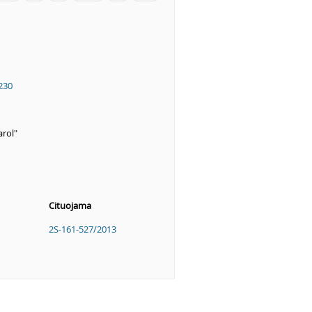
230
arol"
Cituojama
2S-161-527/2013