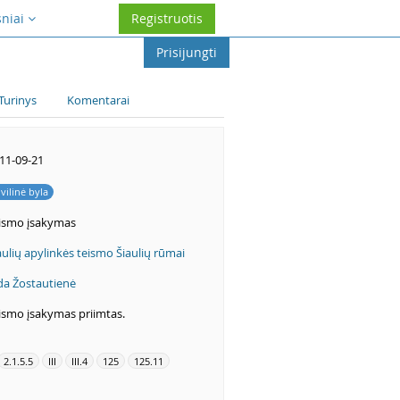
sniai
Registruotis
Prisijungti
Turinys
Komentarai
11-09-21
ivilinė byla
ismo įsakymas
aulių apylinkės teismo Šiaulių rūmai
da Žostautienė
ismo įsakymas priimtas.
2.1.5.5
III
III.4
125
125.11