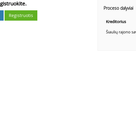
gistruokite.
Proceso dalyviai
Registruotis
Kreditorius
Šiaulių rajono s