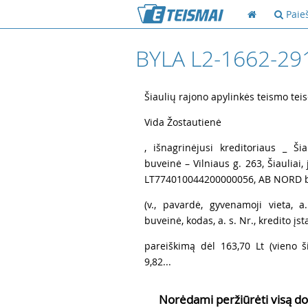
Paie
BYLA L2-1662-29
1
Šiaulių rajono apylinkės teismo teis
2
Vida Žostautienė
3
, išnagrinėjusi kreditoriaus _ Ši
buveinė – Vilniaus g. 263, Šiauliai
LT774010044200000056, AB NORD b
4
(v., pavardė, gyvenamoji vieta, 
buveinė, kodas, a. s. Nr., kredito įst
5
pareiškimą dėl 163,70 Lt (vieno ši
9,82...
Norėdami peržiūrėti visą do