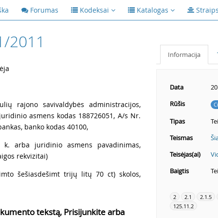
ška
Forumas
Kodeksai
Katalogas
Straip
1/2011
Informacija
ėja
Data
20
Rūšis
aulių rajono savivaldybės administracijos,
C
, juridinio asmens kodas 188726051, A/s Nr.
Tipas
Te
ankas, banko kodas 40100,
Teismas
Ši
a. k. arba juridinio asmens pavadinimas,
Teisėjas(ai)
Vi
aigos rekvizitai)
Baigtis
Te
mto šešiasdešimt trijų litų 70 ct) skolos,
2
2.1
2.1.5
125.11.2
kumento tekstą, Prisijunkite arba