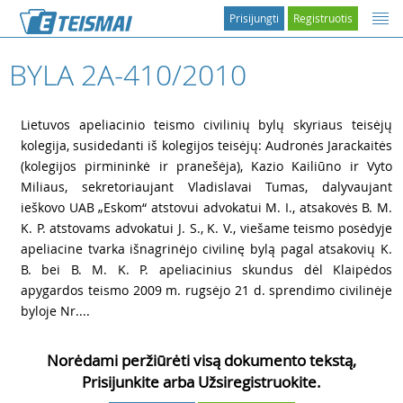
Prisijungti
Registruotis
BYLA 2A-410/2010
1
Lietuvos apeliacinio teismo civilinių bylų skyriaus teisėjų
kolegija, susidedanti iš kolegijos teisėjų: Audronės Jarackaitės
(kolegijos pirmininkė ir pranešėja), Kazio Kailiūno ir Vyto
Miliaus, sekretoriaujant Vladislavai Tumas, dalyvaujant
ieškovo UAB „Eskom“ atstovui advokatui M. I., atsakovės B. M.
K. P. atstovams advokatui J. S., K. V., viešame teismo posėdyje
apeliacine tvarka išnagrinėjo civilinę bylą pagal atsakovių K.
B. bei B. M. K. P. apeliacinius skundus dėl Klaipėdos
apygardos teismo 2009 m. rugsėjo 21 d. sprendimo civilinėje
byloje Nr....
Norėdami peržiūrėti visą dokumento tekstą,
Prisijunkite arba Užsiregistruokite.