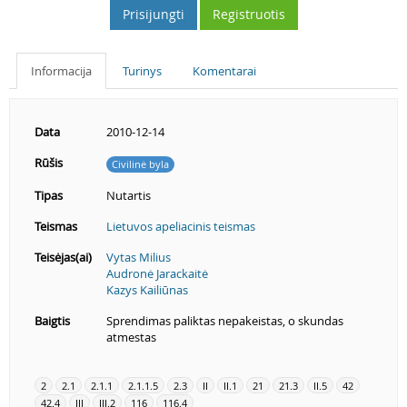
Prisijungti
Registruotis
Informacija
Turinys
Komentarai
Data
2010-12-14
Rūšis
Civilinė byla
Tipas
Nutartis
Teismas
Lietuvos apeliacinis teismas
Teisėjas(ai)
Vytas Milius
Audronė Jarackaitė
Kazys Kailiūnas
Baigtis
Sprendimas paliktas nepakeistas, o skundas
atmestas
2
2.1
2.1.1
2.1.1.5
2.3
II
II.1
21
21.3
II.5
42
42.4
III
III.2
116
116.4