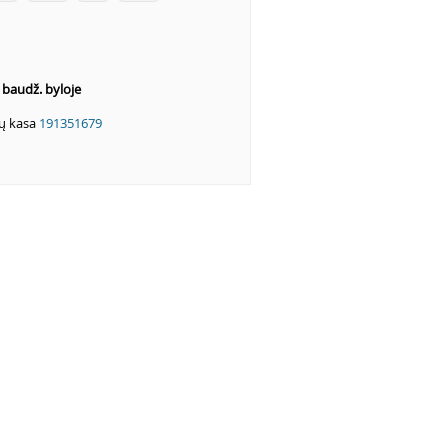
s baudž. byloje
ių kasa
191351679