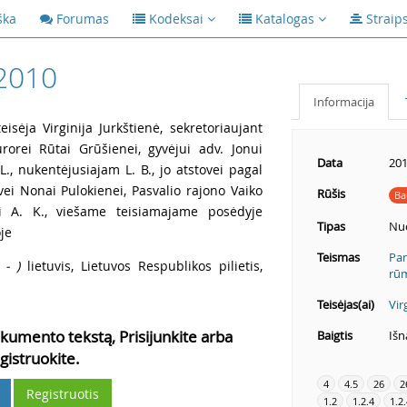
ška
Forumas
Kodeksai
Katalogas
Straip
2010
Informacija
isėja Virginija Jurkštienė, sekretoriaujant
urorei Rūtai Grūšienei, gyvėjui adv. Jonui
Data
201
L., nukentėjusiajam L. B., jo atstovei pagal
ovei Nonai Pulokienei, Pasvalio rajono Vaiko
Rūšis
Ba
ei A. K., viešame teisiamajame posėdyje
Tipas
Nu
je
Teismas
Pan
 - )
lietuvis, Lietuvos Respublikos pilietis,
rū
Teisėjas(ai)
Vir
kumento tekstą, Prisijunkite arba
Baigtis
Išn
gistruokite.
4
4.5
26
2
Registruotis
1.2
1.2.4
1.2.