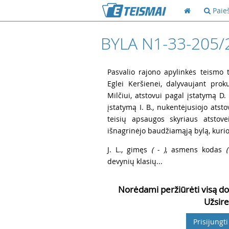
Paie
BYLA N1-33-205/
1
Pasvalio rajono apylinkės teismo te
Eglei Keršienei, dalyvaujant prok
Milčiui, atstovui pagal įstatymą D. 
įstatymą I. B., nukentėjusiojo atst
teisių apsaugos skyriaus atstov
išnagrinėjo baudžiamąją bylą, kurio
2
J. L., gimęs
( - )
, asmens kodas
(
devynių klasių...
Norėdami peržiūrėti visą do
Užsire
Prisijungti