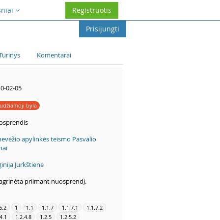
sniai
Registruotis
Prisijungti
Turinys
Komentarai
0-02-05
udžiamoji byla
osprendis
evėžio apylinkės teismo Pasvalio
mai
ginija Jurkštienė
agrinėta priimant nuosprendį.
6.2
1
1.1
1.1.7
1.1.7.1
1.1.7.2
4.1
1.2.4.8
1.2.5
1.2.5.2