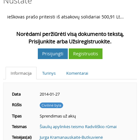
Nustatė
2
ieškovas prašo priteisti iš atsakovų solidariai 500,91 Lt...
Norėdami peržiūrėti visą dokumento tekstą,
Prisijunkite arba Užsiregistruokite.
Prisijungti
Registruotis
Informacija
Turinys
Komentarai
Data
2014-01-27
Rūšis
Civilinė byla
Tipas
Sprendimas už akių
Teismas
Šiaulių apylinkės teismo Radviliškio rūmai
Teisėjas(ai)
Jurga Kramanauskaitė-Butkuvienė