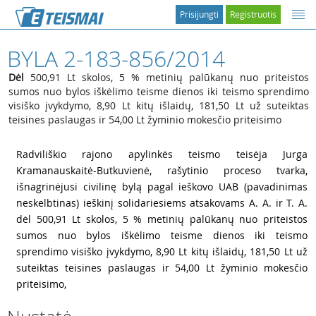
Prisijungti
Registruotis
BYLA 2-183-856/2014
Dėl
500,91 Lt skolos, 5 % metinių palūkanų nuo priteistos
sumos nuo bylos iškėlimo teisme dienos iki teismo sprendimo
visiško įvykdymo, 8,90 Lt kitų išlaidų, 181,50 Lt už suteiktas
teisines paslaugas ir 54,00 Lt žyminio mokesčio priteisimo
1
Radviliškio rajono apylinkės teismo teisėja Jurga
Kramanauskaitė-Butkuvienė, rašytinio proceso tvarka,
išnagrinėjusi civilinę bylą pagal ieškovo UAB (pavadinimas
neskelbtinas) ieškinį solidariesiems atsakovams A. A. ir T. A.
dėl 500,91 Lt skolos, 5 % metinių palūkanų nuo priteistos
sumos nuo bylos iškėlimo teisme dienos iki teismo
sprendimo visiško įvykdymo, 8,90 Lt kitų išlaidų, 181,50 Lt už
suteiktas teisines paslaugas ir 54,00 Lt žyminio mokesčio
priteisimo,