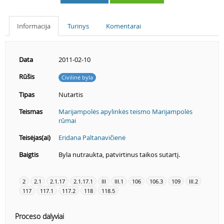
Informacija
Turinys
Komentarai
Data
2011-02-10
Rūšis
Civilinė byla
Tipas
Nutartis
Teismas
Marijampolės apylinkės teismo Marijampolės
rūmai
Teisėjas(ai)
Eridana Paltanavičienė
Baigtis
Byla nutraukta, patvirtinus taikos sutartį.
2
2.1
2.1.17
2.1.17.1
III
III.1
106
106.3
109
III.2
117
117.1
117.2
118
118.5
Proceso dalyviai