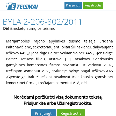
Prisijungti
Registruotis
BYLA 2-206-802/2011
Dėl
išmokėtų sumų priteisimo
1
Marijampolės rajono apylinkės teismo teisėja Eridana
Paltanavičienė, sekretoriaujant Jolitai Šilinskienei, dalyvaujant
ieškovo AAS „Gjensidige Baltic“ veikiančio per AAS „Gjensidige
Baltic“ Lietuvos filialą, atstovei
J. J., atsakovo Kvietkausko
gamybinės komercinės firmos savininkui ir vadovui
V. K.,
trečiajam asmeniui
V. V., civilinėje byloje pagal ieškovo AAS
„Gjensidige Baltic“ ieškinį atsakovui Kvietkausko gamybinei
komercinei firmai, trečiajam asmeniui
V. V., dėl...
Norėdami peržiūrėti visą dokumento tekstą,
Prisijunkite arba Užsiregistruokite.
Prisijungti
Registruotis