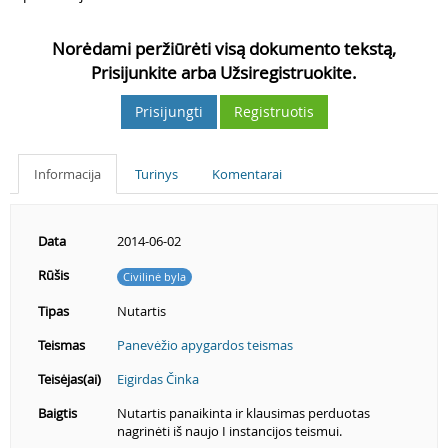
Norėdami peržiūrėti visą dokumento tekstą,
Prisijunkite arba Užsiregistruokite.
Prisijungti
Registruotis
Informacija
Turinys
Komentarai
Data
2014-06-02
Rūšis
Civilinė byla
Tipas
Nutartis
Teismas
Panevėžio apygardos teismas
Teisėjas(ai)
Eigirdas Činka
Baigtis
Nutartis panaikinta ir klausimas perduotas
nagrinėti iš naujo I instancijos teismui.