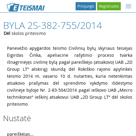
Prisijungti
Registruotis
BYLA 2S-382-755/2014
Dėl
skolos priteisimo
1
Panevėžio apygardos teismo Civilinių bylų skyriaus teisėjas
Eigirdas Činka, apeliacine rašytinio proceso tvarka
išnagrinėjęs civilinę bylą pagal pareiškėjo (atsakovo) UAB „2D
Group LT“ atskirąjį skundą dėl Rokiškio rajono apylinkės
teismo 2014 m. vasario 10 d. nutarties, kuria netenkintas
atsakovo prašymas dėl sprendimo vykdymo išdėstymo
civilinėje byloje Nr. 2-83-504/2014 pagal ieškovo UAB „Mecro
technikonas“ ieškinį atsakovui UAB „2D Group LT“ dėl skolos
priteisimo
Nustatė
2
pareiškėjas...