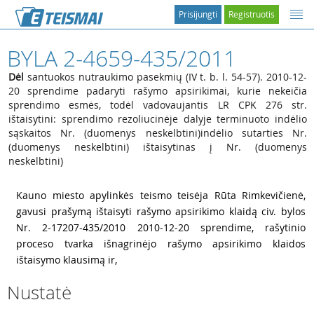
Prisijungti
Registruotis
BYLA 2-4659-435/2011
Dėl
santuokos nutraukimo pasekmių (IV t. b. l. 54-57). 2010-12-
20 sprendime padaryti rašymo apsirikimai, kurie nekeičia
sprendimo esmės, todėl vadovaujantis LR CPK 276 str.
ištaisytini: sprendimo rezoliucinėje dalyje terminuoto indėlio
sąskaitos Nr. (duomenys neskelbtini)indėlio sutarties Nr.
(duomenys neskelbtini) ištaisytinas į Nr. (duomenys
neskelbtini)
1
Kauno miesto apylinkės teismo teisėja Rūta Rimkevičienė,
gavusi prašymą ištaisyti rašymo apsirikimo klaidą civ. bylos
Nr. 2-17207-435/2010 2010-12-20 sprendime, rašytinio
proceso tvarka išnagrinėjo rašymo apsirikimo klaidos
ištaisymo klausimą ir,
Nustatė