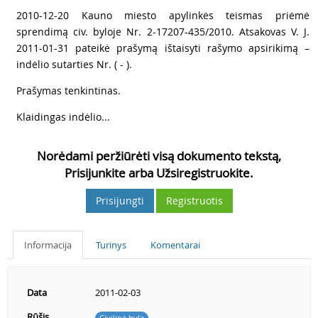
2
2010-12-20 Kauno miesto apylinkės teismas priėmė
sprendimą civ. byloje Nr. 2-17207-435/2010. Atsakovas V. J.
2011-01-31 pateikė prašymą ištaisyti rašymo apsirikimą –
indėlio sutarties Nr. ( - ).
3
Prašymas tenkintinas.
4
Klaidingas indėlio...
Norėdami peržiūrėti visą dokumento tekstą,
Prisijunkite arba Užsiregistruokite.
Prisijungti
Registruotis
Informacija
Turinys
Komentarai
Data
2011-02-03
Rūšis
Civilinė byla