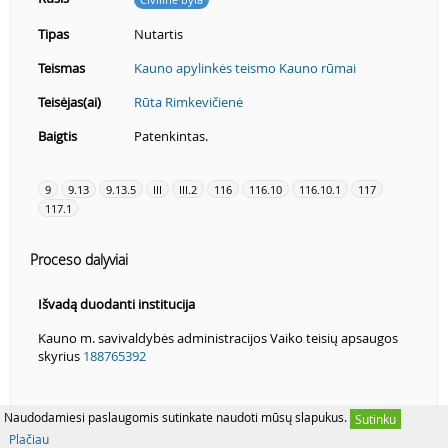
Tipas
Nutartis
Teismas
Kauno apylinkės teismo Kauno rūmai
Teisėjas(ai)
Rūta Rimkevičienė
Baigtis
Patenkintas.
9
9.13
9.13.5
III
III.2
116
116.10
116.10.1
117
117.1
Proceso dalyviai
Išvadą duodanti institucija
Kauno m. savivaldybės administracijos Vaiko teisių apsaugos
skyrius
188765392
Naudodamiesi paslaugomis sutinkate naudoti mūsų slapukus.
Sutinku
Plačiau