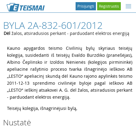
Prisijungti
Registruotis
BYLA 2A-832-601/2012
Dėl
žalos, atsiradusios perkant - parduodant elektros energiją
1
Kauno apygardos teismo Civilinių bylų skyriaus teisėjų
kolegija, susidedanti iš teisėjų Evaldo Burzdiko (pranešėjas),
Albino Čeplinsko ir Izoldos Nėnienės (kolegijos pirmininkė)
apeliacine rašytinio proceso tvarka išnagrinėjo ieškovo AB
,,LESTO“ apeliacinį skundą dėl Kauno rajono apylinkės teismo
2011-12-13 sprendimo civilinėje byloje pagal ieškovo AB
,,LESTO“ ieškinį atsakovei A. G. dėl žalos, atsiradusios perkant
- parduodant elektros energiją.
2
Teisėjų kolegija, išnagrinėjusi bylą,
Nustatė