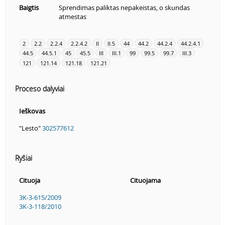
Baigtis
Sprendimas paliktas nepakeistas, o skundas
atmestas
2
2.2
2.2.4
2.2.4.2
II
II.5
44
44.2
44.2.4
44.2.4.1
44.5
44.5.1
45
45.5
III
III.1
99
99.5
99.7
III.3
121
121.14
121.18
121.21
Proceso dalyviai
Ieškovas
"Lesto"
302577612
Ryšiai
Cituoja
Cituojama
3K-3-615/2009
3K-3-118/2010