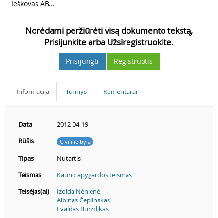
3
Ieškovas AB...
Norėdami peržiūrėti visą dokumento tekstą,
Prisijunkite arba Užsiregistruokite.
Prisijungti
Registruotis
Informacija
Turinys
Komentarai
Data
2012-04-19
Rūšis
Civilinė byla
Tipas
Nutartis
Teismas
Kauno apygardos teismas
Teisėjas(ai)
Izolda Nėnienė
Albinas Čeplinskas
Evaldas Burzdikas