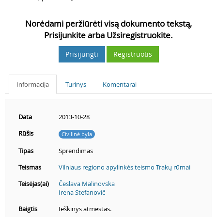
Norėdami peržiūrėti visą dokumento tekstą,
Prisijunkite arba Užsiregistruokite.
Prisijungti
Registruotis
Informacija
Turinys
Komentarai
Data
2013-10-28
Rūšis
Civilinė byla
Tipas
Sprendimas
Teismas
Vilniaus regiono apylinkės teismo Trakų rūmai
Teisėjas(ai)
Česlava Malinovska
Irena Stefanovič
Baigtis
Ieškinys atmestas.