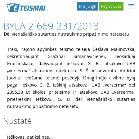
Prisijungti
Registruotis
BYLA 2-669-231/2013
Dėl
vienašališko sutarties nutraukimo pripažinimo neteisėtu
1
Trakų rajono apylinkės teismo teisėja Česlava Malinovska,
sekretoriaujant Gražinai Simanavičienei, Leokadijai
Kraičinskajai, dalyvaujant ieškovui G. B., atsakovo UAB
„Verserma“ atstovams direktoriui S. Š. ir advokatui Andriui
Juoniui, viešame teismo posėdyje išnagrinėjo civilinę bylą
pagal ieškovo G. B. ieškinį atsakovui UAB „Verserma“ dėl
2395,38 Lt skolos priteisimo ir atsakovo UAB „Verserma”
priešieškinį ieškovui G. B. dėl vienašališko sutarties
nutraukimo pripažinimo neteisėtu,
Nustatė
2
ieškovas, patikslinęs...