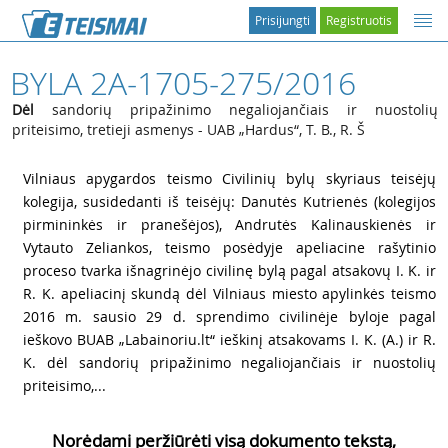
Prisijungti
Registruotis
BYLA 2A-1705-275/2016
Dėl
sandorių pripažinimo negaliojančiais ir nuostolių
priteisimo, tretieji asmenys - UAB „Hardus“, T. B., R. Š
1
Vilniaus apygardos teismo Civilinių bylų skyriaus teisėjų
kolegija, susidedanti iš teisėjų: Danutės Kutrienės (kolegijos
pirmininkės ir pranešėjos), Andrutės Kalinauskienės ir
Vytauto Zeliankos, teismo posėdyje apeliacine rašytinio
proceso tvarka išnagrinėjo civilinę bylą pagal atsakovų I. K. ir
R. K. apeliacinį skundą dėl Vilniaus miesto apylinkės teismo
2016 m. sausio 29 d. sprendimo civilinėje byloje pagal
ieškovo BUAB „Labainoriu.lt“ ieškinį atsakovams I. K. (A.) ir R.
K. dėl sandorių pripažinimo negaliojančiais ir nuostolių
priteisimo,...
Norėdami peržiūrėti visą dokumento tekstą,