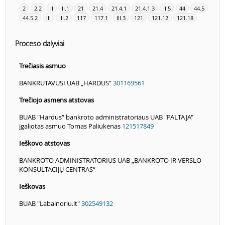
2
2.2
II
II.1
21
21.4
21.4.1
21.4.1.3
II.5
44
44.5
44.5.2
III
III.2
117
117.1
III.3
121
121.12
121.18
Proceso dalyviai
Trečiasis asmuo
BANKRUTAVUSI UAB „HARDUS“
301169561
Trečiojo asmens atstovas
BUAB "Hardus“ bankroto administratoriaus UAB "PALTAJA"
įgaliotas asmuo Tomas Paliukėnas
121517849
Ieškovo atstovas
BANKROTO ADMINISTRATORIUS UAB „BANKROTO IR VERSLO
KONSULTACIJŲ CENTRAS“
Ieškovas
BUAB "Labainoriu.lt"
302549132