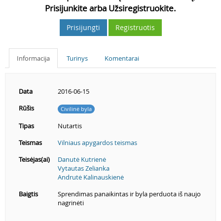
Prisijunkite arba Užsiregistruokite.
Prisijungti
Registruotis
Informacija
Turinys
Komentarai
Data
2016-06-15
Rūšis
Civilinė byla
Tipas
Nutartis
Teismas
Vilniaus apygardos teismas
Teisėjas(ai)
Danutė Kutrienė
Vytautas Zelianka
Andrutė Kalinauskienė
Baigtis
Sprendimas panaikintas ir byla perduota iš naujo
nagrinėti