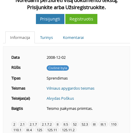
Norėdami peržiūrėti visą dokumento tekstą,
Prisijunkite arba Užsiregistruokite.
Prisijungti
Registruotis
Informacija
Turinys
Komentarai
Data
2008-12-02
Rūšis
Civilinė byla
Tipas
Sprendimas
Teismas
Vilniaus apygardos teismas
Teisėjas(ai)
Alvydas Poškus
Baigtis
Teismo įsakymas priimtas.
2
2.1
2.1.7
2.1.7.2
II
II.5
52
52.3
III
III.1
110
110.1
III.4
125
125.11
125.11.2