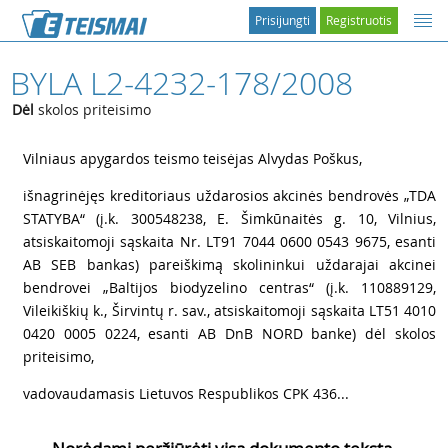
Prisijungti
Registruotis
BYLA L2-4232-178/2008
Dėl
skolos priteisimo
1
Vilniaus apygardos teismo teisėjas Alvydas Poškus,
2
išnagrinėjęs kreditoriaus uždarosios akcinės bendrovės „TDA
STATYBA“ (į.k. 300548238, E. Šimkūnaitės g. 10, Vilnius,
atsiskaitomoji sąskaita Nr. LT91 7044 0600 0543 9675, esanti
AB SEB bankas) pareiškimą skolininkui uždarajai akcinei
bendrovei „Baltijos biodyzelino centras“ (į.k. 110889129,
Vileikiškių k., Širvintų r. sav., atsiskaitomoji sąskaita LT51 4010
0420 0005 0224, esanti AB DnB NORD banke) dėl skolos
priteisimo,
3
vadovaudamasis Lietuvos Respublikos CPK 436...