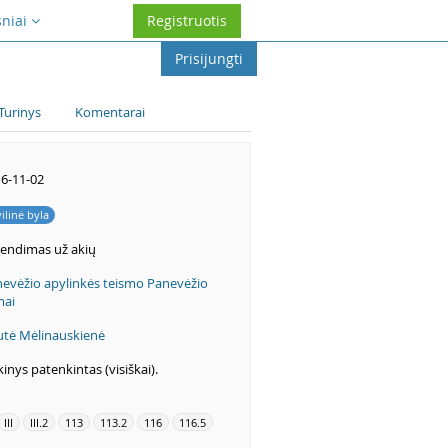
sniai
Registruotis
Prisijungti
Turinys
Komentarai
6-11-02
vilinė byla
endimas už akių
evėžio apylinkės teismo Panevėžio
mai
utė Mėlinauskienė
kinys patenkintas (visiškai).
III
III.2
113
113.2
116
116.5