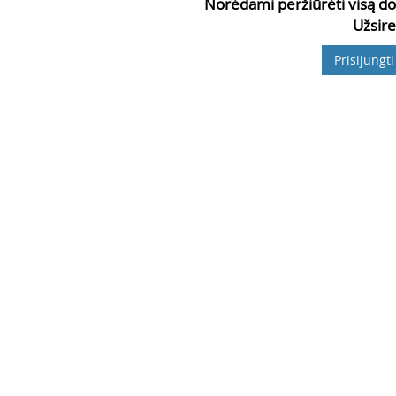
Norėdami peržiūrėti visą do
Užsire
Prisijungti