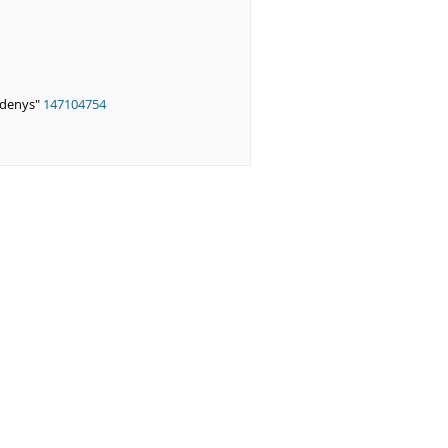
ndenys"
147104754