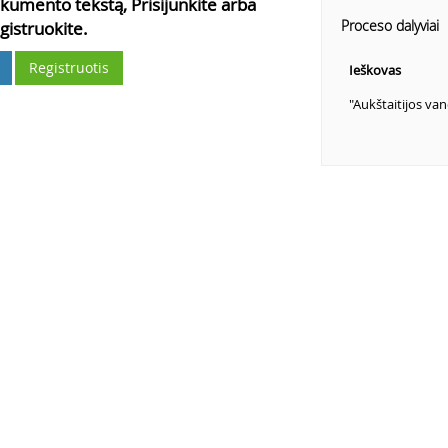
kumento tekstą, Prisijunkite arba
Proceso dalyviai
gistruokite.
Registruotis
Ieškovas
"Aukštaitijos va