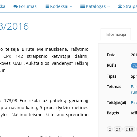
ška
Forumas
Kodeksai
Katalogas
Straip
3/2016
Informacija
o teisėja Birutė Mėlinauskienė, rašytinio
Data
201
 CPK 142 straipsnio ketvirtąja dalimi,
škovės UAB „Aukštaitijos vandenys“ ieškinį
Rūšis
Ci
 ir
Tipas
Spr
Teismas
Pan
rū
vo 173,08 Eur skolą už patiektą geriamąjį
Teisėjas(ai)
Bir
aptarnavimo kainą, 5 proc. dydžio metines
Baigtis
Ieš
ylos iškėlimo teisme iki teismo sprendimo
2
2.1
2.1.9