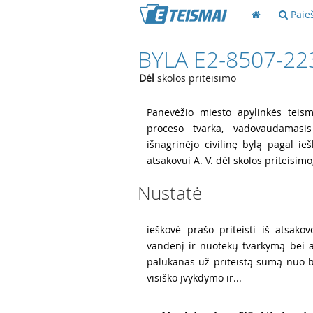
Paie
BYLA E2-8507-22
Dėl
skolos priteisimo
1
Panevėžio miesto apylinkės teism
proceso tvarka, vadovaudamasis
išnagrinėjo civilinę bylą pagal ie
atsakovui A. V. dėl skolos priteisimo,
Nustatė
2
ieškovė prašo priteisti iš atsako
vandenį ir nuotekų tvarkymą bei 
palūkanas už priteistą sumą nuo b
visiško įvykdymo ir...