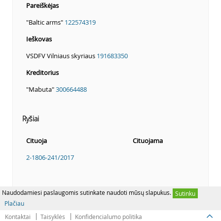
Pareiškėjas
"Baltic arms"
122574319
Ieškovas
VSDFV Vilniaus skyriaus
191683350
Kreditorius
"Mabuta"
300664488
Ryšiai
Cituoja
Cituojama
2-1806-241/2017
Naudodamiesi paslaugomis sutinkate naudoti mūsų slapukus.
Sutinku
Plačiau
Kontaktai
Taisyklės
Konfidencialumo politika