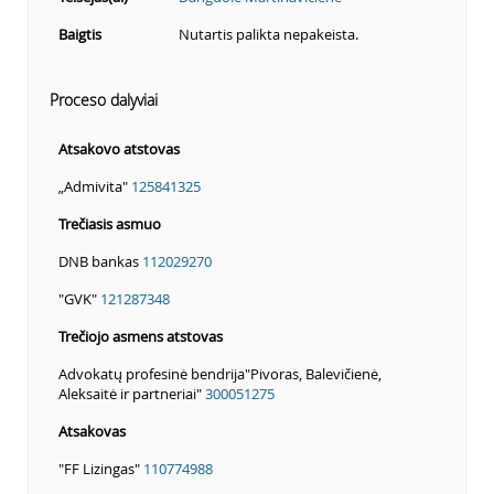
Baigtis
Nutartis palikta nepakeista.
Proceso dalyviai
Atsakovo atstovas
„Admivita"
125841325
Trečiasis asmuo
DNB bankas
112029270
"GVK"
121287348
Trečiojo asmens atstovas
Advokatų profesinė bendrija"Pivoras, Balevičienė,
Aleksaitė ir partneriai"
300051275
Atsakovas
"FF Lizingas"
110774988