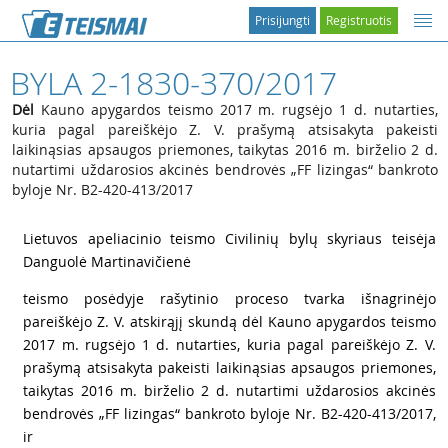
Prisijungti
Registruotis
BYLA 2-1830-370/2017
Dėl
Kauno apygardos teismo 2017 m. rugsėjo 1 d. nutarties,
kuria pagal pareiškėjo Z. V. prašymą atsisakyta pakeisti
laikinąsias apsaugos priemones, taikytas 2016 m. birželio 2 d.
nutartimi uždarosios akcinės bendrovės „FF lizingas“ bankroto
byloje Nr. B2-420-413/2017
1
Lietuvos apeliacinio teismo Civilinių bylų skyriaus teisėja
Danguolė Martinavičienė
2
teismo posėdyje rašytinio proceso tvarka išnagrinėjo
pareiškėjo Z. V. atskirąjį skundą dėl Kauno apygardos teismo
2017 m. rugsėjo 1 d. nutarties, kuria pagal pareiškėjo Z. V.
prašymą atsisakyta pakeisti laikinąsias apsaugos priemones,
taikytas 2016 m. birželio 2 d. nutartimi uždarosios akcinės
bendrovės „FF lizingas“ bankroto byloje Nr. B2-420-413/2017,
ir