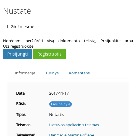
Nustatė
3
I. Ginčo esmė
Norėdami peržiūrėti visą dokumento tekstą, Prisijunkite arba
Užsiregistruokite.
Prisijungti
Registruotis
Informacija
Turinys
Komentarai
Data
2017-11-17
Rūšis
Civilinė byla
Tipas
Nutartis
Teismas
Lietuvos apeliacinis teismas
Teisėjas(ai)
Danguolė Martinavičienė