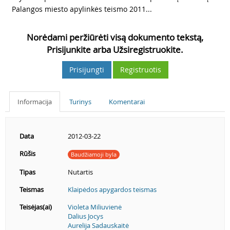
Palangos miesto apylinkės teismo 2011...
Norėdami peržiūrėti visą dokumento tekstą,
Prisijunkite arba Užsiregistruokite.
Prisijungti
Registruotis
Informacija
Turinys
Komentarai
Data
2012-03-22
Rūšis
Baudžiamoji byla
Tipas
Nutartis
Teismas
Klaipėdos apygardos teismas
Teisėjas(ai)
Violeta Miliuvienė
Dalius Jocys
Aurelija Sadauskaitė