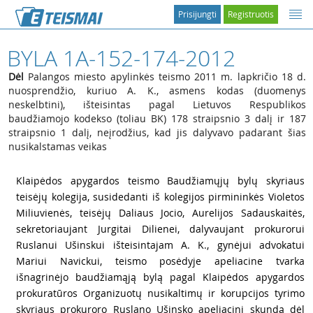
Prisijungti
Registruotis
BYLA 1A-152-174-2012
Dėl
Palangos miesto apylinkės teismo 2011 m. lapkričio 18 d.
nuosprendžio, kuriuo A. K., asmens kodas (duomenys
neskelbtini), išteisintas pagal Lietuvos Respublikos
baudžiamojo kodekso (toliau BK) 178 straipsnio 3 dalį ir 187
straipsnio 1 dalį, neįrodžius, kad jis dalyvavo padarant šias
nusikalstamas veikas
1
Klaipėdos apygardos teismo Baudžiamųjų bylų skyriaus
teisėjų kolegija, susidedanti iš kolegijos pirmininkės Violetos
Miliuvienės, teisėjų Daliaus Jocio, Aurelijos Sadauskaitės,
sekretoriaujant Jurgitai Dilienei, dalyvaujant prokurorui
Ruslanui Ušinskui išteisintajam A. K., gynėjui advokatui
Mariui Navickui, teismo posėdyje apeliacine tvarka
išnagrinėjo baudžiamąją bylą pagal Klaipėdos apygardos
prokuratūros Organizuotų nusikaltimų ir korupcijos tyrimo
skyriaus prokuroro Ruslano Ušinsko apeliacinį skundą dėl