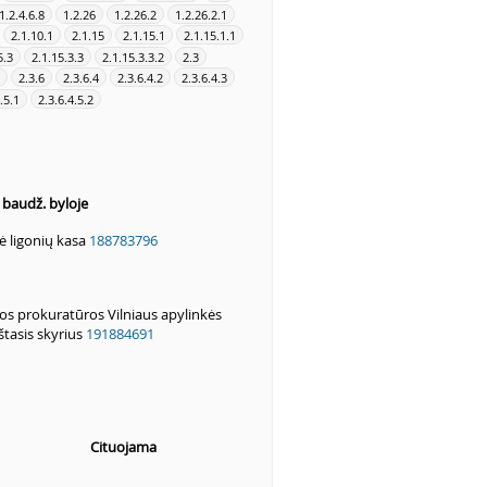
1.2.4.6.8
1.2.26
1.2.26.2
1.2.26.2.1
2.1.10.1
2.1.15
2.1.15.1
2.1.15.1.1
5.3
2.1.15.3.3
2.1.15.3.3.2
2.3
2.3.6
2.3.6.4
2.3.6.4.2
2.3.6.4.3
.5.1
2.3.6.4.5.2
s baudž. byloje
nė ligonių kasa
188783796
os prokuratūros Vilniaus apylinkės
tasis skyrius
191884691
Cituojama