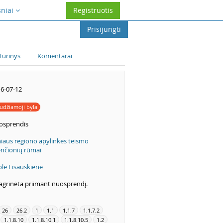
sniai
Registruotis
Prisijungti
Turinys
Komentarai
6-07-12
udžiamoji byla
osprendis
niaus regiono apylinkės teismo
nčionių rūmai
olė Lisauskienė
agrinėta priimant nuosprendį.
26
26.2
1
1.1
1.1.7
1.1.7.2
1.1.8.10
1.1.8.10.1
1.1.8.10.5
1.2