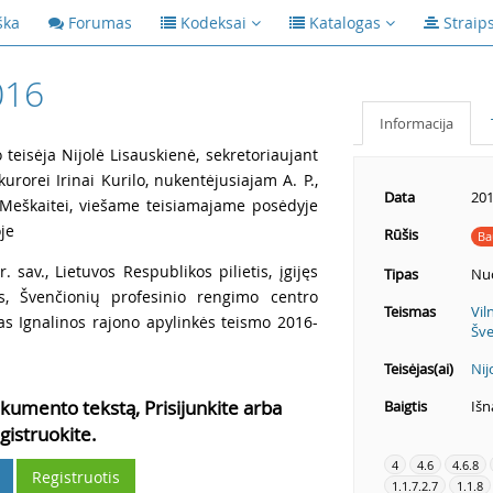
ška
Forumas
Kodeksai
Katalogas
Straip
016
Informacija
teisėja Nijolė Lisauskienė, sekretoriaujant
kurorei Irinai Kurilo, nukentėjusiajam A. P.,
Data
201
i Meškaitei, viešame teisiamajame posėdyje
je
Rūšis
Ba
. sav., Lietuvos Respublikos pilietis, įgijęs
Tipas
Nu
kęs, Švenčionių profesinio rengimo centro
Teismas
Vil
stas Ignalinos rajono apylinkės teismo 2016-
Šve
Teisėjas(ai)
Nij
kumento tekstą, Prisijunkite arba
Baigtis
Išn
gistruokite.
4
4.6
4.6.8
Registruotis
1.1.7.2.7
1.1.8