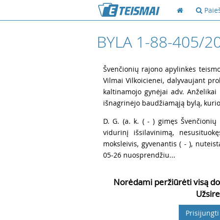
Paie
BYLA 1-88-405/2
1
Švenčionių rajono apylinkės teismo 
Vilmai Vilkoicienei, dalyvaujant pro
kaltinamojo gynėjai adv. Anželika
išnagrinėjo baudžiamąją bylą, kurio
2
D. G. (a. k. ( - ) gimęs Švenčionių r
vidurinį išsilavinimą, nesusituo
moksleivis, gyvenantis ( - ), nutei
05-26 nuosprendžiu...
Norėdami peržiūrėti visą do
Užsire
Prisijungti