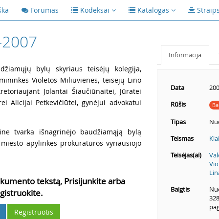
ška
Forumas
Kodeksai
Katalogas
Straip
-2007
Informacija
žiamųjų bylų skyriaus teisėjų kolegija,
rmininkės Violetos Miliuvienės, teisėjų Lino
Data
200
etoriaujant Jolantai Šiaučiūnaitei, Jūratei
i Alicijai Petkevičiūtei, gynėjui advokatui
Rūšis
Ba
Tipas
Nu
ine tvarka išnagrinėjo baudžiamąją bylą
Teismas
Kla
s miesto apylinkės prokuratūros vyriausiojo
Teisėjas(ai)
Val
Vio
Lin
kumento tekstą, Prisijunkite arba
Baigtis
Nuo
gistruokite.
328
pag
Registruotis