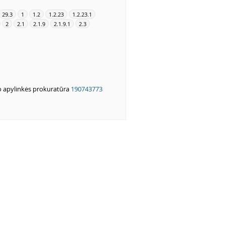
29.3
1
1.2
1.2.23
1.2.23.1
2
2.1
2.1.9
2.1.9.1
2.3
o apylinkės prokuratūra
190743773