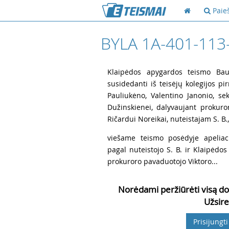
Paie
BYLA 1A-401-113
1
Klaipėdos apygardos teismo Baud
susidedanti iš teisėjų kolegijos pi
Pauliukėno, Valentino Janonio, sekr
Dužinskienei, dalyvaujant prokurore
Ričardui Noreikai, nuteistajam S. B.,
2
viešame teismo posėdyje apeliac
pagal nuteistojo S. B. ir Klaipėdo
prokuroro pavaduotojo Viktoro...
Norėdami peržiūrėti visą do
Užsire
Prisijungti