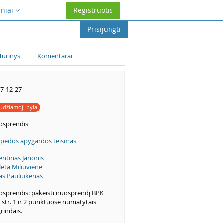
sniai
Registruotis
Prisijungti
Turinys
Komentarai
7-12-27
udžiamoji byla
osprendis
ipėdos apygardos teismas
entinas Janonis
leta Miliuvienė
as Pauliukėnas
sprendis: pakeisti nuosprendį BPK
 str. 1 ir 2 punktuose numatytais
rindais.