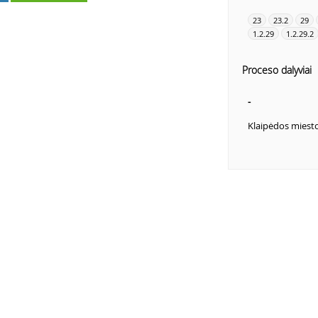
23
23.2
29
1.2.29
1.2.29.2
Proceso dalyviai
-
Klaipėdos miest