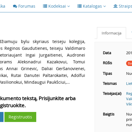
ška
Forumas
Kodeksai
Katalogas
Straip
Informacija
žiamuju bylu skyriaus teiseju kolegija,
kes Reginos Gaudutienes, teiseju Valdimaro
Data
201
toriaujant Ingai Jurgaitienei, Audronei
urorams Aleksnadrui Kazakovui, Tomui
Rūšis
Ba
ms Annai Grinevic,
Daliai Geršanovienei,
Tipas
Nu
ikai, Rutai Danutei Paltarokaitei, Adolfui
 Vasilionokui,
Mindaugui Paukšciui,...
Teismas
Lie
Teisėjas(ai)
Reg
kumento tekstą, Prisijunkite arba
Val
Vik
gistruokite.
Baigtis
Nuo
Registruotis
pri
num