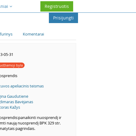
sniai
Registruotis
Prisijungti
Turinys
Komentarai
3-05-31
udžiamoji byla
osprendis
tuvos apeliacinis teismas
ina Gaudutienė
dimaras Bavėjanas
toras Kažys
sprendis:panaikinti nuosprendį ir
imti naują nuosprendį BPK 329 str.
atytais pagrindais.