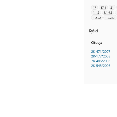
17
17.1
21
1.1.9
1.1.9.6
1.2.22
1.2.22.1
Ryšiai
Cituoja
2K-471/2007
2K-177/2008
2K-486/2006
2K-545/2006