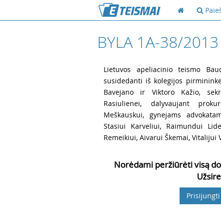
Paie
BYLA 1A-38/2013
1
Lietuvos apeliacinio teismo Baud
susidedanti iš kolegijos pirminin
Bavejano ir Viktoro Kažio, sekre
Rasiulienei, dalyvaujant prok
Meškauskui, gynejams advokata
Stasiui Karveliui, Raimundui Lide
Remeikiui, Aivarui Škemai,
Vitalijui
Norėdami peržiūrėti visą do
Užsire
Prisijungti