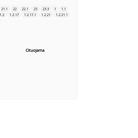
21.1
22
22.1
23
23.3
1
1.1
1.2
1.2.17
1.2.17.1
1.2.21
1.2.21.1
Cituojama