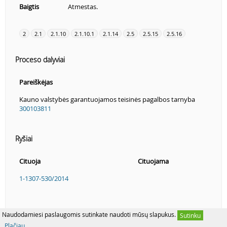
Baigtis
Atmestas.
2
2.1
2.1.10
2.1.10.1
2.1.14
2.5
2.5.15
2.5.16
Proceso dalyviai
Pareiškėjas
Kauno valstybės garantuojamos teisinės pagalbos tarnyba
300103811
Ryšiai
Cituoja
Cituojama
1-1307-530/2014
Naudodamiesi paslaugomis sutinkate naudoti mūsų slapukus.
Sutinku
Plačiau