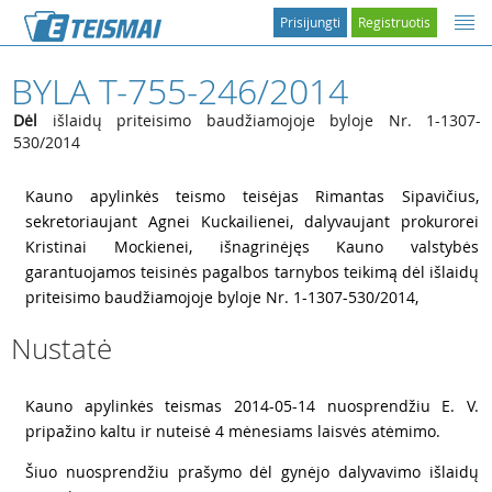
Prisijungti
Registruotis
BYLA T-755-246/2014
Dėl
išlaidų priteisimo baudžiamojoje byloje Nr. 1-1307-
530/2014
1
Kauno apylinkės teismo teisėjas Rimantas Sipavičius,
sekretoriaujant Agnei Kuckailienei, dalyvaujant prokurorei
Kristinai Mockienei, išnagrinėjęs Kauno valstybės
garantuojamos teisinės pagalbos tarnybos teikimą dėl išlaidų
priteisimo baudžiamojoje byloje Nr. 1-1307-530/2014,
Nustatė
2
Kauno apylinkės teismas 2014-05-14 nuosprendžiu E. V.
pripažino kaltu ir nuteisė 4 mėnesiams laisvės atėmimo.
3
Šiuo nuosprendžiu prašymo dėl gynėjo dalyvavimo išlaidų