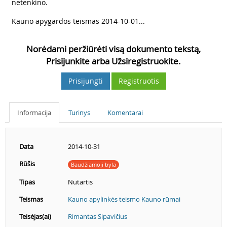
netenkino.
4
Kauno apygardos teismas 2014-10-01...
Norėdami peržiūrėti visą dokumento tekstą,
Prisijunkite arba Užsiregistruokite.
Prisijungti
Registruotis
Informacija
Turinys
Komentarai
Data
2014-10-31
Rūšis
Baudžiamoji byla
Tipas
Nutartis
Teismas
Kauno apylinkės teismo Kauno rūmai
Teisėjas(ai)
Rimantas Sipavičius