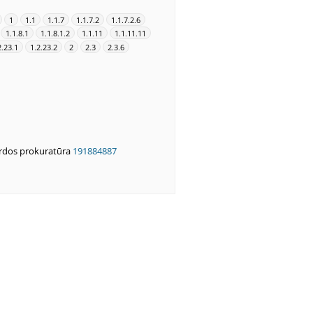
1
1.1
1.1.7
1.1.7.2
1.1.7.2.6
1.1.8.1
1.1.8.1.2
1.1.11
1.1.11.11
2.23.1
1.2.23.2
2
2.3
2.3.6
rdos prokuratūra
191884887