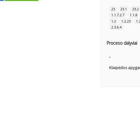
23
23.1
23.2
1.1.7.2.7
1.1.8
1.2
1.2.23
1.
2.3.6.4
Proceso dalyviai
-
Klaipėdos apyga