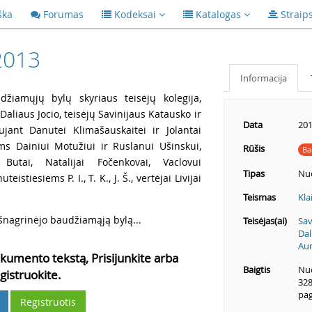
ška
Forumas
Kodeksai
Katalogas
Straip
2013
Informacija
žiamųjų bylų skyriaus teisėjų kolegija,
Daliaus Jocio, teisėjų Savinijaus Katausko ir
Data
201
aujant Danutei Klimašauskaitei ir Jolantai
ams Dainiui Motužiui ir Ruslanui Ušinskui,
Rūšis
Ba
utai, Natalijai Fočenkovai, Vaclovui
Tipas
Nu
stiesiems P. I., T. K., J. Š., vertėjai Livijai
Teismas
Kla
šnagrinėjo baudžiamąją bylą...
Teisėjas(ai)
Sav
Dal
Aur
kumento tekstą, Prisijunkite arba
Baigtis
Nuo
gistruokite.
328
pag
Registruotis