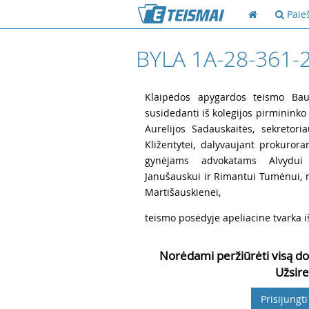
Paie
BYLA 1A-28-361-
1
Klaipėdos apygardos teismo Baud
susidedanti iš kolegijos pirmininko 
Aurelijos Sadauskaitės, sekretori
Kližentytei, dalyvaujant prokuror
gynėjams advokatams Alvydui B
Janušauskui ir Rimantui Tumėnui, nutei
Martišauskienei,
2
teismo posėdyje apeliacine tvarka i
Norėdami peržiūrėti visą do
Užsire
Prisijungti