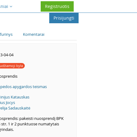
sniai
Registruotis
Prisijungti
Turinys
Komentarai
3-04-04
udžiamoji byla
osprendis
ipėdos apygardos teismas
inijus Katauskas
ius Jocys
elija Sadauskaitė
sprendis: pakeisti nuosprendį BPK
 str. 1 ir 2 punktuose numatytais
rindais.