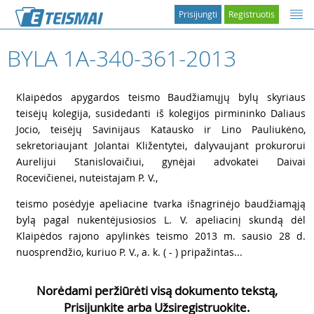
Prisijungti
Registruotis
BYLA 1A-340-361-2013
1
Klaipėdos apygardos teismo Baudžiamųjų bylų skyriaus
teisėjų kolegija, susidedanti iš kolegijos pirmininko Daliaus
Jocio, teisėjų Savinijaus Katausko ir Lino Pauliukėno,
sekretoriaujant Jolantai Kližentytei, dalyvaujant prokurorui
Aurelijui Stanislovaičiui, gynėjai advokatei Daivai
Rocevičienei, nuteistajam P. V.,
2
teismo posėdyje apeliacine tvarka išnagrinėjo baudžiamąją
bylą pagal nukentėjusiosios L. V. apeliacinį skundą dėl
Klaipėdos rajono apylinkės teismo 2013 m. sausio 28 d.
nuosprendžio, kuriuo P. V., a. k. ( - ) pripažintas...
Norėdami peržiūrėti visą dokumento tekstą,
Prisijunkite arba Užsiregistruokite.