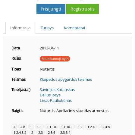
Prisijungti
Registruotis
Informacija
Turinys
Komentarai
Data
2013-04-11
Rūšis
Baudžiamoji byla
Tipas
Nutartis
Teismas
Klaipėdos apygardos teismas
Teisėjas(ai)
Savinijus Katauskas
Dalius Jocys
Linas Pauliukėnas
Baigtis
Nutartis: Apeliacinis skundas atmestas.
4
4.8
1
1.1
1.1.10
1.1.10.1
1.2
1.2.4
1.2.4.8
1.2.4.8.2
2
2.3
2.3.6
2.3.6.4