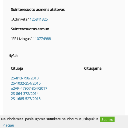
Suinteresuoto asmens atstovas
„Admivita"
125841325
Suinteresuotas asmuo
"FF Lizingas"
110774988
Ryšiai
Cituoja
Cituojama
2S-813-798/2013
2S-1032-254/2015
e2VP-47907-854/2017
2S-864-372/2014
2S-1685-527/2015
Naudodamiesi paslaugomis sutinkate naudoti mūsų slapukus.
Sutinku
Plačiau