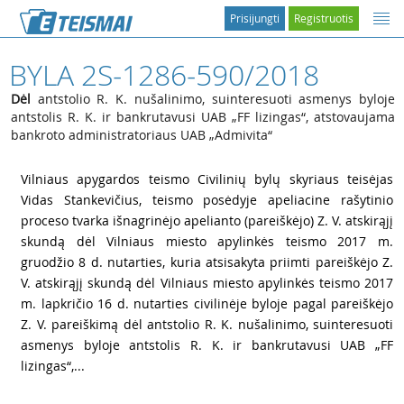
Prisijungti
Registruotis
BYLA 2S-1286-590/2018
Dėl
antstolio R. K. nušalinimo, suinteresuoti asmenys byloje
antstolis R. K. ir bankrutavusi UAB „FF lizingas“, atstovaujama
bankroto administratoriaus UAB „Admivita“
1
Vilniaus apygardos teismo Civilinių bylų skyriaus teisėjas
Vidas Stankevičius, teismo posėdyje apeliacine rašytinio
proceso tvarka išnagrinėjo apelianto (pareiškėjo) Z. V. atskirąjį
skundą dėl Vilniaus miesto apylinkės teismo 2017 m.
gruodžio 8 d. nutarties, kuria atsisakyta priimti pareiškėjo Z.
V. atskirąjį skundą dėl Vilniaus miesto apylinkės teismo 2017
m. lapkričio 16 d. nutarties civilinėje byloje pagal pareiškėjo
Z. V. pareiškimą dėl antstolio R. K. nušalinimo, suinteresuoti
asmenys byloje antstolis R. K. ir bankrutavusi UAB „FF
lizingas“,...