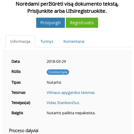
Norėdami peržiūrėti visą dokumento tekstą,
Prisijunkite arba Užsiregistruokite.
Prisijungti
Registruotis
Informacija
Turinys
Komentarai
Data
2018-03-29
Rūšis
Civilinė byla
Tipas
Nutartis
Teismas
Vilniaus apygardos teismas
Teisėjas(ai)
Vidas Stankevičius
Baigtis
Nutartis palikta nepakeista.
Proceso dalyviai