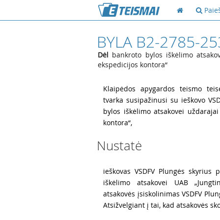
Paie
BYLA B2-2785-25
Dėl
bankroto bylos iškėlimo atsakov
ekspedicijos kontora“
1
Klaipėdos apygardos teismo teisė
tvarka susipažinusi su ieškovo VS
bylos iškėlimo atsakovei uždarajai
kontora“,
Nustatė
2
ieškovas VSDFV Plungės skyrius p
iškėlimo atsakovei UAB „Jungti
atsakovės įsiskolinimas VSDFV Plun
Atsižvelgiant į tai, kad atsakovės sk