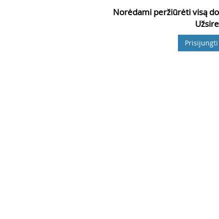
Norėdami peržiūrėti visą do
Užsire
Prisijungti