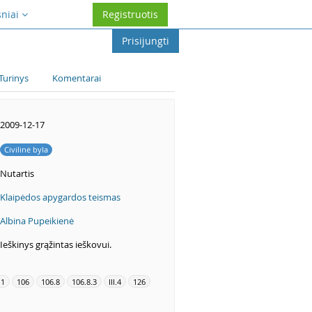
sniai
Registruotis
Prisijungti
Turinys
Komentarai
2009-12-17
Civilinė byla
Nutartis
Klaipėdos apygardos teismas
Albina Pupeikienė
Ieškinys grąžintas ieškovui.
.1
106
106.8
106.8.3
III.4
126