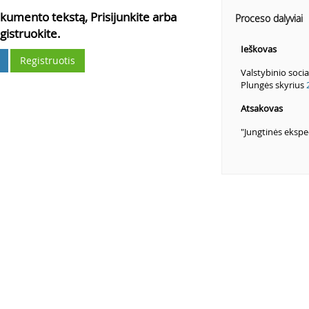
kumento tekstą, Prisijunkite arba
Proceso dalyviai
gistruokite.
Ieškovas
Registruotis
Valstybinio soci
Plungės skyrius
Atsakovas
"Jungtinės ekspe