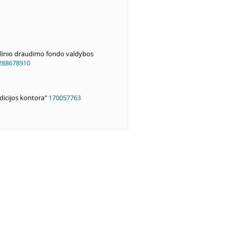
alinio draudimo fondo valdybos
288678910
dicijos kontora"
170057763