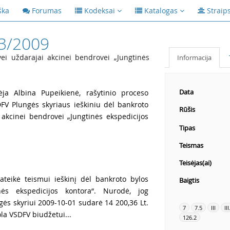
ška
Forumas
Kodeksai
Katalogas
Straip
3/2009
ei uždarajai akcinei bendrovei „Jungtinės
Informacija
Data
ja Albina Pupeikienė, rašytinio proceso
DFV Plungės skyriaus ieškiniu dėl bankroto
Rūšis
 akcinei bendrovei „Jungtinės ekspedicijos
Tipas
Teismas
Teisėjas(ai)
ateikė teismui ieškinį dėl bankroto bylos
Baigtis
nės ekspedicijos kontora“. Nurodė, jog
gės skyriui 2009-10-01 sudarė 14 200,36 Lt.
7
7.5
III
III
ola VSDFV biudžetui...
126.2