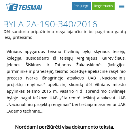
Prisijungti
Registruotis
BYLA 2A-190-340/2016
Dėl
sandorio pripažinimo negaliojančiu ir be pagrindo gautų
lėšų priteisimo
1
Vilniaus apygardos teismo Civilinių bylų skyriaus teisėjų
kolegija, susidedanti iš teisėjų Virginijaus Kairevičiaus,
Jelenos Šiškinos ir Tatjanos Žukauskienės (kolegijos
pirmininkė ir pranešėja), teismo posėdyje apeliacine rašytinio
proceso tvarka išnagrinėjo atsakovo UAB „Nacionalinis
projektų rengimas“ apeliacinį skundą dėl Vilniaus miesto
apylinkės teismo 2015 m. vasario 4 d. sprendimo civilinėje
byloje pagal ieškovo UAB „Statremo“ ieškinį atsakovui UAB
„Nacionalinių projektų rengimas“ bei trečiajam asmeniui UAB
„Ademo techninė...
Norėdami peržiūrėti visą dokumento tekstą,