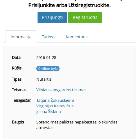
Prisijunkite arba Užsiregistruokite.
Prisijungti
Registruotis
Informacija
Turinys
Komentarai
Data
2016-01-28
Rūšis
Civilinė byla
Tipas
Nutartis
Teismas
Vilniaus apygardos teismas
Teisėjas(ai)
Tatjana Žukauskienė
Virginijus Kairevičius
Jelena Šiškina
Baigtis
Sprendimas paliktas nepakeistas, o skundas
atmestas