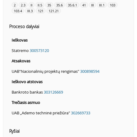
2
2.3
II
II.5
35
35.6
35.6.1
41
III
III.1
103
103.4
III.3
121
121.21
Proceso dalyviai
Ieškovas
Statremo
300573120
Atsakovas
UAB"Nacionalinių projektų rengimas"
300898594
Ieškovo atstovas
Bankroto bankas
303126669
Trečiasis asmuo
UAB „Ademo techninė priežiūra"
302669733
Ryšiai