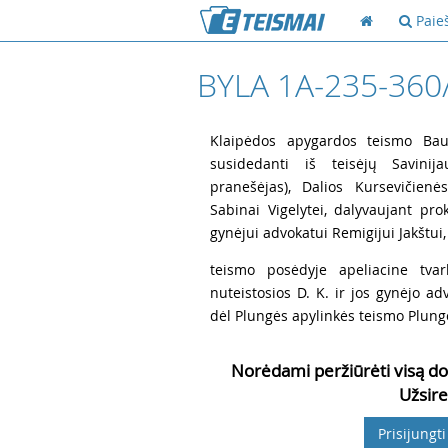
Paie
BYLA 1A-235-360
1
Klaipėdos apygardos teismo Baud
susidedanti iš teisėjų Savinij
pranešėjas), Dalios Kursevičienė
Sabinai Vigelytei, dalyvaujant pro
gynėjui advokatui Remigijui Jakštui,
2
teismo posėdyje apeliacine tva
nuteistosios D. K. ir jos gynėjo a
dėl Plungės apylinkės teismo Plung
Norėdami peržiūrėti visą do
Užsire
Prisijungti