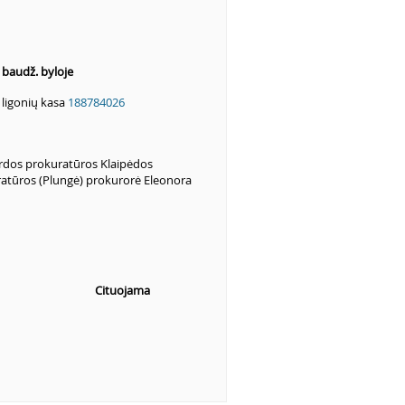
s baudž. byloje
ė ligonių kasa
188784026
rdos prokuratūros Klaipėdos
ratūros (Plungė) prokurorė Eleonora
Cituojama