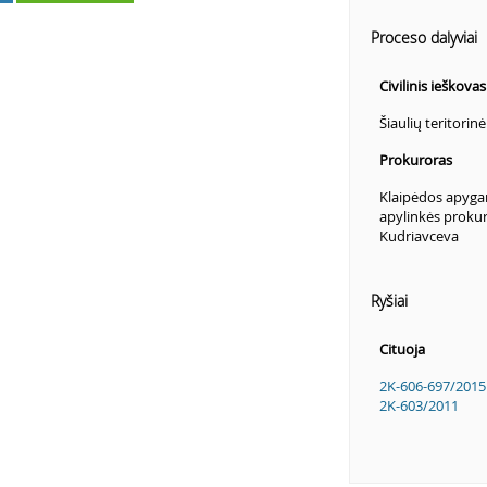
Proceso dalyviai
Civilinis ieškova
Šiaulių teritorin
Prokuroras
Klaipėdos apyga
apylinkės proku
Kudriavceva
Ryšiai
Cituoja
2K-606-697/2015
2K-603/2011