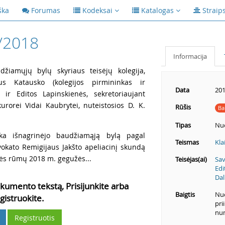
ška
Forumas
Kodeksai
Katalogas
Straip
/2018
Informacija
žiamųjų bylų skyriaus teisėjų kolegija,
aus Katausko (kolegijos pirmininkas ir
Data
201
s ir Editos Lapinskienės, sekretoriaujant
kurorei Vidai Kaubrytei, nuteistosios D. K.
Rūšis
Ba
Tipas
Nu
rka išnagrinėjo baudžiamąją bylą pagal
Teismas
Kla
dvokato Remigijaus Jakšto apeliacinį skundą
ės rūmų 2018 m. gegužės...
Teisėjas(ai)
Sav
Edi
Dal
kumento tekstą, Prisijunkite arba
Baigtis
Nuo
gistruokite.
pri
num
Registruotis