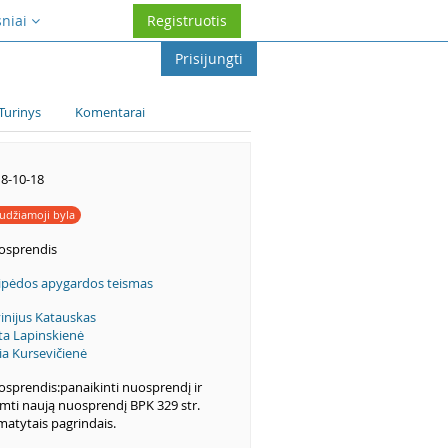
sniai
Registruotis
Prisijungti
Turinys
Komentarai
8-10-18
udžiamoji byla
osprendis
ipėdos apygardos teismas
inijus Katauskas
ta Lapinskienė
ia Kursevičienė
sprendis:panaikinti nuosprendį ir
imti naują nuosprendį BPK 329 str.
atytais pagrindais.