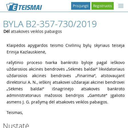
Prisijungti
Registruotis
BYLA B2-357-730/2019
Dėl
atsakovės veiklos pabaigos
1
Klaipėdos apygardos teismo Civilinių bylų skyriaus teisėja
Erinija Kazlauskienė,
2
rašytinio proceso tvarka bankroto byloje pagal ieškovo
uždarosios akcinės bendrovės „Sėkmės baldai“ likvidatoriaus
uždarosios akcinės bendrovės „Finarima“, atstovaujant
direktoriui A. N., ieškinį atsakovei uždarajai akcinei bendrovei
„Sėkmės baldai“ išnagrinėjo atsakovės bankroto
administratoriaus mažosios bendrijos „Gamtutė“ įgalioto
asmens J. G. prašymą dėl atsakovės veiklos pabaigos.
3
Teismas,
Nustatė