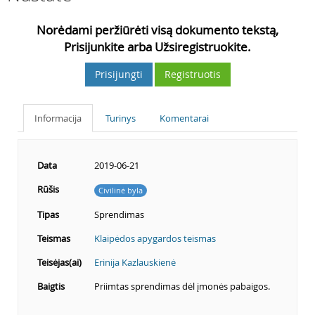
Norėdami peržiūrėti visą dokumento tekstą,
Prisijunkite arba Užsiregistruokite.
Prisijungti
Registruotis
Informacija
Turinys
Komentarai
Data
2019-06-21
Rūšis
Civilinė byla
Tipas
Sprendimas
Teismas
Klaipėdos apygardos teismas
Teisėjas(ai)
Erinija Kazlauskienė
Baigtis
Priimtas sprendimas dėl įmonės pabaigos.