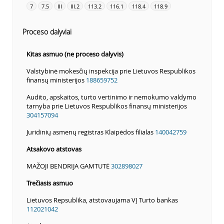
7
7.5
III
III.2
113.2
116.1
118.4
118.9
Proceso dalyviai
Kitas asmuo (ne proceso dalyvis)
Valstybinė mokesčių inspekcija prie Lietuvos Respublikos
finansų ministerijos
188659752
Audito, apskaitos, turto vertinimo ir nemokumo valdymo
tarnyba prie Lietuvos Respublikos finansų ministerijos
304157094
Juridinių asmenų registras Klaipėdos filialas
140042759
Atsakovo atstovas
MAŽOJI BENDRIJA GAMTUTĖ
302898027
Trečiasis asmuo
Lietuvos Repsublika, atstovaujama VĮ Turto bankas
112021042