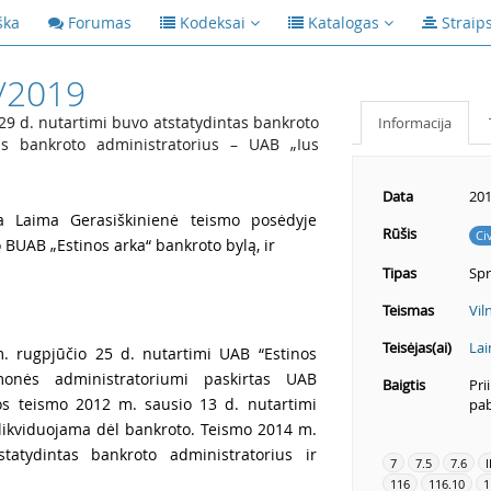
ška
Forumas
Kodeksai
Katalogas
Straip
/2019
29 d. nutartimi buvo atstatydintas bankroto
Informacija
jas bankroto administratorius – UAB „Ius
Data
201
ja Laima Gerasiškinienė teismo posėdyje
Rūšis
Ci
 BUAB „Estinos arka“ bankroto bylą, ir
Tipas
Sp
Teismas
Vil
Teisėjas(ai)
Lai
. rugpjūčio 25 d. nutartimi UAB “Estinos
monės administratoriumi paskirtas UAB
Baigtis
Pri
dos teismo 2012 m. sausio 13 d. nutartimi
pab
 likviduojama dėl bankroto. Teismo 2014 m.
tatydintas bankroto administratorius ir
7
7.5
7.6
I
116
116.10
1