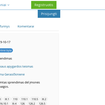
sniai
Registruotis
Prisijungti
Turinys
Komentarai
9-10-17
vilinė byla
rendimas
niaus apygardos teismas
ma Gerasičkinienė
imtas sprendimas dėl įmonės
aigos.
II
III.1
110
110.1
110.5
III.2
16.10.1
III.4
126
126.2
126.5