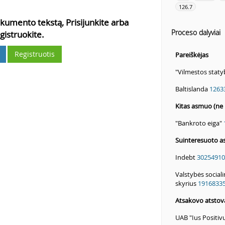
126.7
kumento tekstą, Prisijunkite arba
Proceso dalyviai
gistruokite.
Registruotis
Pareiškėjas
"Vilmestos stat
Baltislanda
1263
Kitas asmuo (ne 
"Bankroto eiga"
Suinteresuoto a
Indebt
30254910
Valstybės social
skyrius
1916833
Atsakovo atstov
UAB "Ius Positi