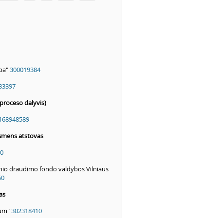
yba"
300019384
33397
proceso dalyvis)
168948589
smens atstovas
0
inio draudimo fondo valdybos Vilniaus
50
as
vum"
302318410