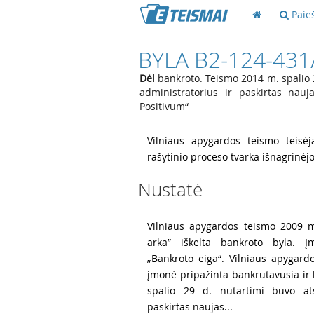
Paie
BYLA B2-124-431
Dėl
bankroto. Teismo 2014 m. spalio 
administratorius ir paskirtas nau
Positivum“
1
Vilniaus apygardos teismo teisė
rašytinio proceso tvarka išnagrinėjo
Nustatė
2
Vilniaus apygardos teismo 2009 m
arka” iškelta bankroto byla. Į
„Bankroto eiga“. Vilniaus apygar
įmonė pripažinta bankrutavusia ir
spalio 29 d. nutartimi buvo ats
paskirtas naujas...