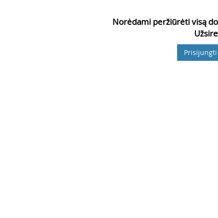
Norėdami peržiūrėti visą do
Užsire
Prisijungti