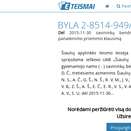
Paie
BYLA 2-8514-949
Dėl
2015-11-30 savininkų bendri
panaikinimo priėmimo klausimą
1
Šiaulių apylinkės teismo teisėja
spręsdama ieškovo UAB „Šiaulių 
gyvenamojo namo ( - ) savininkų bendrijai
D. Č., tretiesiems asmenims Šiaulių m
N. S., A. Č., G. Š., N. Š., R. V. M., J. V., 
V. B., Z. Š., A. Š., E. Č., E. R., V. S., V. A
A. V., S. U. dėl 2015-11-30...
Norėdami peržiūrėti visą do
Užsire
Prisijungti