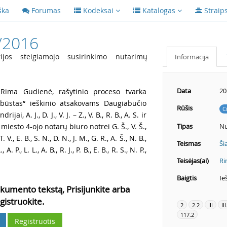
ška
Forumas
Kodeksai
Katalogas
Straip
/2016
jos steigiamojo susirinkimo nutarimų
Informacija
Data
20
 Rima Gudienė, rašytinio proceso tvarka
būstas“ ieškinio atsakovams Daugiabučio
Rūšis
C
, A. J., D. J., V. J. – Z., V. B., R. B., A. S. ir
iesto 4-ojo notarų biuro notrei G. Š., V. Š.,
Tipas
Nu
T. V., E. B., S. N., D. N., J. M., G. R., A. Š., N. B.,
Teismas
Ši
., A. P., L. L., A. B., R. J., P. B., E. B., R. S., N. P.,
Teisėjas(ai)
Ri
Baigtis
Ie
kumento tekstą, Prisijunkite arba
gistruokite.
2
2.2
III
III
117.2
Registruotis