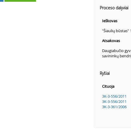
Proceso dalyviai
Ieškovas
"Šiaulių būstas"
Atsakovas
Daugiabučio gyve
savininkų bendr
Ryšiai
Cituoja
3K-3-556/2011
3K-3-556/2011
3K-3-361/2006