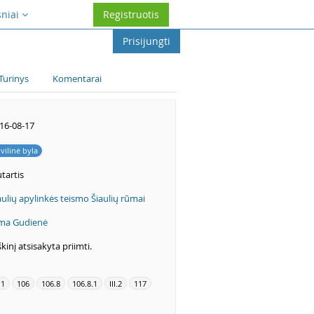
sniai
Registruotis
Prisijungti
Turinys
Komentarai
16-08-17
ivilinė byla
tartis
aulių apylinkės teismo Šiaulių rūmai
ma Gudienė
škinį atsisakyta priimti.
.1
106
106.8
106.8.1
III.2
117