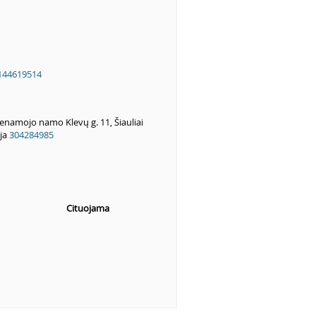
144619514
namojo namo Klevų g. 11, Šiauliai
ija
304284985
Cituojama