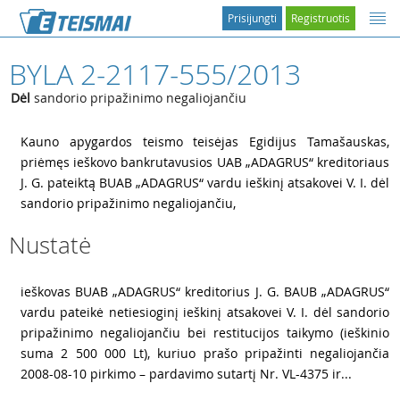
Prisijungti
Registruotis
BYLA 2-2117-555/2013
Dėl
sandorio pripažinimo negaliojančiu
1
Kauno apygardos teismo teisėjas Egidijus Tamašauskas,
priėmęs ieškovo bankrutavusios UAB „ADAGRUS“ kreditoriaus
J. G. pateiktą BUAB „ADAGRUS“ vardu ieškinį atsakovei V. I. dėl
sandorio pripažinimo negaliojančiu,
Nustatė
2
ieškovas BUAB „ADAGRUS“ kreditorius J. G. BAUB „ADAGRUS“
vardu pateikė netiesioginį ieškinį atsakovei V. I. dėl sandorio
pripažinimo negaliojančiu bei restitucijos taikymo (ieškinio
suma 2 500 000 Lt), kuriuo prašo pripažinti negaliojančia
2008-08-10 pirkimo – pardavimo sutartį Nr. VL-4375 ir...