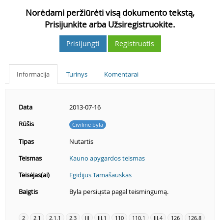
Norėdami peržiūrėti visą dokumento tekstą,
Prisijunkite arba Užsiregistruokite.
Prisijungti
Registruotis
Informacija
Turinys
Komentarai
Data
2013-07-16
Rūšis
Civilinė byla
Tipas
Nutartis
Teismas
Kauno apygardos teismas
Teisėjas(ai)
Egidijus Tamašauskas
Baigtis
Byla persiųsta pagal teismingumą.
2
2.1
2.1.1
2.3
III
III.1
110
110.1
III.4
126
126.8