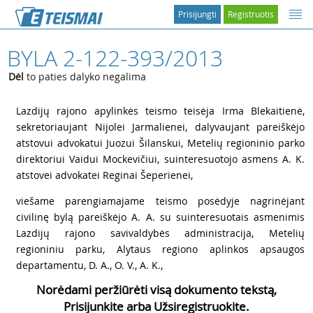
Prisijungti
Registruotis
BYLA 2-122-393/2013
Dėl
to paties dalyko negalima
1
Lazdijų rajono apylinkės teismo teisėja Irma Blekaitienė,
sekretoriaujant Nijolei Jarmalienei, dalyvaujant pareiškėjo
atstovui advokatui Juozui Šilanskui, Metelių regioninio parko
direktoriui Vaidui Mockevičiui, suinteresuotojo asmens A. K.
atstovei advokatei Reginai Šeperienei,
2
viešame parengiamajame teismo posėdyje nagrinėjant
civilinę bylą pareiškėjo A. A. su suinteresuotais asmenimis
Lazdijų rajono savivaldybės administracija, Metelių
regioniniu parku, Alytaus regiono aplinkos apsaugos
departamentu, D. A., O. V., A. K.,
Norėdami peržiūrėti visą dokumento tekstą,
Prisijunkite arba Užsiregistruokite.