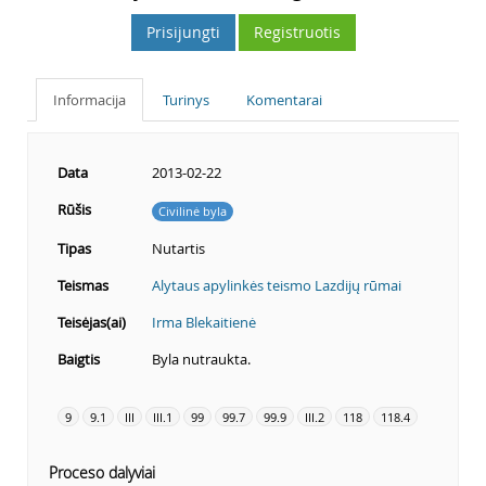
Prisijungti
Registruotis
Informacija
Turinys
Komentarai
Data
2013-02-22
Rūšis
Civilinė byla
Tipas
Nutartis
Teismas
Alytaus apylinkės teismo Lazdijų rūmai
Teisėjas(ai)
Irma Blekaitienė
Baigtis
Byla nutraukta.
9
9.1
III
III.1
99
99.7
99.9
III.2
118
118.4
Proceso dalyviai