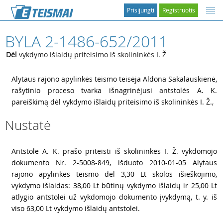
Prisijungti
Registruotis
BYLA 2-1486-652/2011
Dėl
vykdymo išlaidų priteisimo iš skolininkės I. Ž
1
Alytaus rajono apylinkės teismo teisėja Aldona Sakalauskienė,
rašytinio proceso tvarka išnagrinėjusi antstolės A. K.
pareiškimą dėl vykdymo išlaidų priteisimo iš skolininkės I. Ž.,
Nustatė
2
Antstolė A. K. prašo priteisti iš skolininkės I. Ž. vykdomojo
dokumento Nr. 2-5008-849, išduoto 2010-01-05 Alytaus
rajono apylinkės teismo dėl 3,30 Lt skolos išieškojimo,
vykdymo išlaidas: 38,00 Lt būtinų vykdymo išlaidų ir 25,00 Lt
atlygio antstolei už vykdomojo dokumento įvykdymą, t. y. iš
viso 63,00 Lt vykdymo išlaidų antstolei.