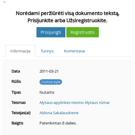
...
Norėdami peržiūrėti visą dokumento tekstą,
Prisijunkite arba Užsiregistruokite.
Prisijungti
Registruotis
Informacija
Turinys
Komentarai
Data
2011-03-21
Rūšis
Civilinė byla
Tipas
Nutartis
Teismas
Alytaus apylinkės teismo Alytaus rūmai
Teisėjas(ai)
Aldona Sakalauskienė
Baigtis
Patenkintas iš dalies.